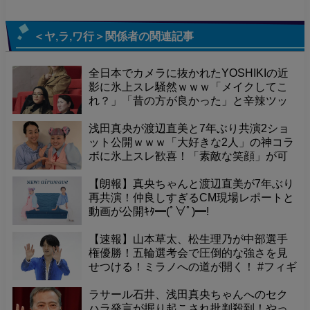
＜ヤ,ラ,ワ行＞関係者
の関連記事
全日本でカメラに抜かれたYOSHIKIの近
影に氷上スレ騒然ｗｗｗ「メイクしてこ
れ？」「昔の方が良かった」と辛辣ツッ
コミ続出！大物スターの激変ぶりに困惑
の声が広がる中、話題はMIKIKO先生の神
浅田真央が渡辺直美と7年ぶり共演2ショ
メッセージへ急展開！カオスな掲示板の
ット公開ｗｗｗ「大好きな2人」の神コラ
今をチェックｗ
ボに氷上スレ歓喜！「素敵な笑顔」が可
愛すぎる！
【朗報】真央ちゃんと渡辺直美が7年ぶり
再共演！仲良しすぎるCM現場レポートと
動画が公開ｷﾀ━(ﾟ∀ﾟ)━!
【速報】山本草太、松生理乃が中部選手
権優勝！五輪選考会で圧倒的な強さを見
せつける！ミラノへの道が開く！ #フィギ
ュアスケート
ラサール石井、浅田真央ちゃんへのセク
ハラ発言が掘り起こされ批判殺到！やっ