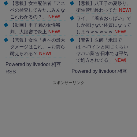
【悲報】女性配信者「アス
【悲報】八王子の夏祭り、
ペの検査してみた…みんな
衛生管理終わってた
NEW!
これわかるの？」
NEW!
ワイ、「着衣おっばい」で
【動画】甲子園の女性審
しか抜けない体質になって
判、大誤審で炎上
NEW!
しまうｗｗｗｗｗ
NEW!
【悲報】女性「男への最大
【警告】医師「米国で
ダメージはこれ」←お前ら
は”ヘロインと同じくらい
耐えられる？
NEW!
ヤバい薬”が日本では平気
で処方されてる」
NEW!
Powered by livedoor 相互
Powered by livedoor 相互
RSS
RSS
スポンサーリンク