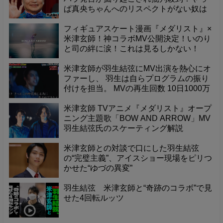
ぱ真央ちゃんへのリスペクトがない奴は
ダメだな！現役への配慮もないあの人と
か！
フィギュアスケート漫画『メダリスト』×
米津玄師！神コラボMV公開決定！いのり
と司の絆に涙！これは見るしかない！
米津玄師が羽生結弦にMV出演を熱心にオ
ファーし、 羽生は自らプログラムの振り
付けを担当。 MVの再生回数 10日1000万
回超え
米津玄師 TVアニメ『メダリスト』オープ
ニング主題歌「BOW AND ARROW」MV
羽生結弦氏のスケーティング解説
米津玄師との対談で口にした羽生結弦
の“完璧主義”、アイスショー現場をピリつ
かせた“ゆづの異変”
羽生結弦 米津玄師と“奇跡のコラボ”で見
せた4回転ルッツ