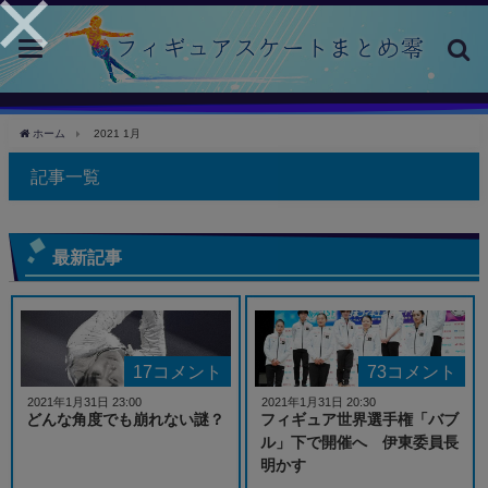
toggle
navigation
ホーム
2021 1月
記事一覧
最新記事
17コメント
73コメント
2021年1月31日 23:00
2021年1月31日 20:30
どんな角度でも崩れない謎？
フィギュア世界選手権「バブ
ル」下で開催へ 伊東委員長
明かす