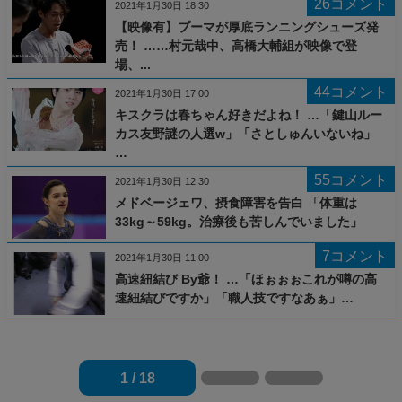
26コメント
2021年1月30日 18:30
【映像有】プーマが厚底ランニングシューズ発
売！ ……村元哉中、高橋大輔組が映像で登
場、...
44コメント
2021年1月30日 17:00
キスクラは春ちゃん好きだよね！ …「鍵山ルー
カス友野謎の人選w」「さとしゅんいないね」
…
55コメント
2021年1月30日 12:30
メドベージェワ、摂食障害を告白 「体重は
33kg～59kg。治療後も苦しんでいました」
7コメント
2021年1月30日 11:00
高速紐結び By爺！ …「ほぉぉぉこれが噂の高
速紐結びですか」「職人技ですなあぁ」…
1 / 18