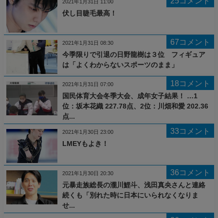
25コメント
2021年1月31日 11:00
伏し目睫毛最高！
67コメント
2021年1月31日 08:30
今季限りで引退の日野龍樹は３位 フィギュア
は「よくわからないスポーツのまま」
18コメント
2021年1月31日 07:00
国民体育大会冬季大会、成年女子結果！ …1
位：坂本花織 227.78点、2位：川畑和愛 202.36
点...
33コメント
2021年1月30日 23:00
LMEYもよき！
36コメント
2021年1月30日 20:30
元暴走族総長の瀧川鯉斗、浅田真央さんと連絡
続くも「別れた時に日本にいられなくなりま
せ...