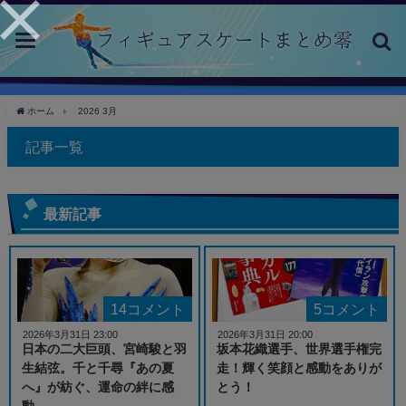
toggle
navigation
ホーム
2026 3月
記事一覧
最新記事
14コメント
5コメント
2026年3月31日 23:00
2026年3月31日 20:00
日本の二大巨頭、宮崎駿と羽
坂本花織選手、世界選手権完
生結弦。千と千尋『あの夏
走！輝く笑顔と感動をありが
へ』が紡ぐ、運命の絆に感
とう！
動。