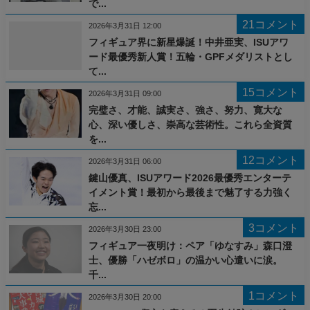
で...
21コメント
2026年3月31日 12:00
フィギュア界に新星爆誕！中井亜実、ISUアワ
ード最優秀新人賞！五輪・GPFメダリストとし
て...
15コメント
2026年3月31日 09:00
完璧さ、才能、誠実さ、強さ、努力、寛大な
心、深い優しさ、崇高な芸術性。これら全資質
を...
12コメント
2026年3月31日 06:00
鍵山優真、ISUアワード2026最優秀エンターテ
イメント賞！最初から最後まで魅了する力強く
忘...
3コメント
2026年3月30日 23:00
フィギュア一夜明け：ペア「ゆなすみ」森口澄
士、優勝「ハゼボロ」の温かい心遣いに涙。
千...
1コメント
2026年3月30日 20:00