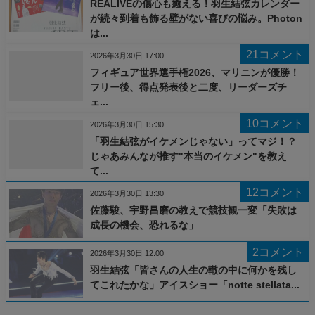
REALIVEの傷心も癒える！羽生結弦カレンダー
が続々到着も飾る壁がない喜びの悩み。Photon
は...
21コメント
2026年3月30日 17:00
フィギュア世界選手権2026、マリニンが優勝！
フリー後、得点発表後と二度、リーダーズチ
ェ...
10コメント
2026年3月30日 15:30
「羽生結弦がイケメンじゃない」ってマジ！？
じゃあみんなが推す"本当のイケメン"を教え
て...
12コメント
2026年3月30日 13:30
佐藤駿、宇野昌磨の教えで競技観一変「失敗は
成長の機会、恐れるな」
2コメント
2026年3月30日 12:00
羽生結弦「皆さんの人生の轍の中に何かを残し
てこれたかな」アイスショー「notte stellata...