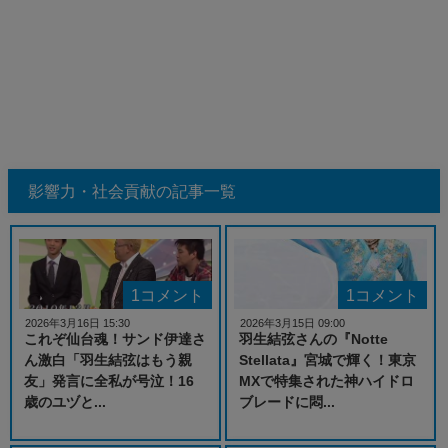
影響力・社会貢献の記事一覧
1コメント
1コメント
2026年3月16日 15:30
2026年3月15日 09:00
これぞ仙台魂！サンド伊達さ
羽生結弦さんの『Notte
ん激白「羽生結弦はもう親
Stellata』宮城で輝く！東京
友」発言に全私が号泣！16
MXで特集された神ハイドロ
歳のユヅと...
ブレードに悶...