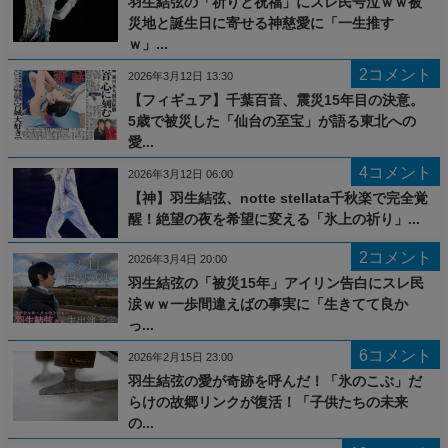
羽生結弦の「祈りと祝福」にスレ民号泣ｗｗ被
災地と誕生日に寄せる神慈愛に「一生推す
ｗ」...
2コメント
2026年3月12日 13:30
【フィギュア】千葉百音、震災15年目の決意。
5歳で被災した「仙台の至宝」が語る東北への
愛...
4コメント
2026年3月12日 06:00
【神】羽生結弦、notte stellata千秋楽で完全覚
醒！絶望の夜を希望に変える「氷上の祈り」...
2コメント
2026年3月4日 20:00
羽生結弦の「被災15年」アイリン告白にスレ民
涙ｗｗ一歩間違えばの事実に「生きてて良か
っ...
6コメント
2026年2月15日 23:00
羽生結弦の愛が奇跡を呼んだ！「氷のこぶ」だ
らけの故郷リンクが復活！「子供たちの未来
の...