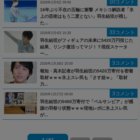
10コメント
2026年2月9日 09:00
16年ぶり不在の五輪に衝撃 メキシコ解説者「氷
上の芸術はもう二度とない」羽生結弦が残し
た...
33コメント
2026年2月4日 15:30
羽生結弦がフィギュアの未来に5420万円投じた
結果、リンク復活ってマジ！？現役スケータ
ー...
3コメント
2026年1月28日 20:00
報知・高木記者が羽生結弦の5420万寄付を密着
取材ｗｗｗ氷上スレ民も「さす姐ｗ」「取材
力...
3コメント
2026年1月27日 09:00
羽生結弦の5400万寄付で「ベルサンピア」が感
謝の羽祭り状態ｗｗｗ現地レポに氷上スレ民
が...
1 / 61