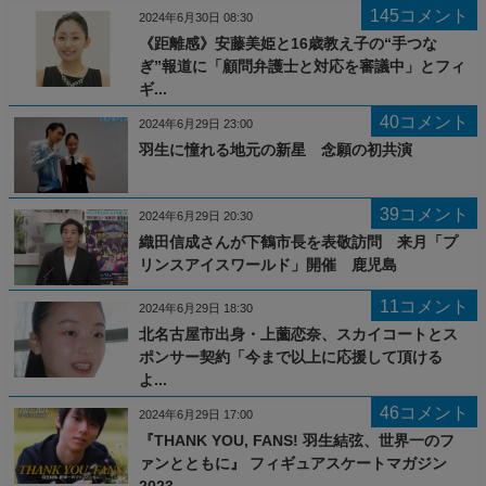
145コメント
2024年6月30日 08:30
《距離感》安藤美姫と16歳教え子の“手つな
ぎ”報道に「顧問弁護士と対応を審議中」とフィ
ギ...
40コメント
2024年6月29日 23:00
羽生に憧れる地元の新星 念願の初共演
39コメント
2024年6月29日 20:30
織田信成さんが下鶴市長を表敬訪問 来月「プ
リンスアイスワールド」開催 鹿児島
11コメント
2024年6月29日 18:30
北名古屋市出身・上薗恋奈、スカイコートとス
ポンサー契約「今まで以上に応援して頂ける
よ...
46コメント
2024年6月29日 17:00
『THANK YOU, FANS! 羽生結弦、世界一のフ
ァンとともに』 フィギュアスケートマガジン
2023...