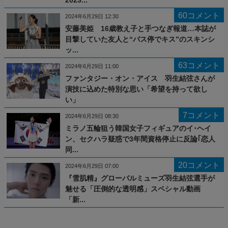
60コメント
2024年6月29日 12:30
安藤美姫 16歳教え子と手つなぎ報道…本誌が
目撃していた友人と“バス停でキス”のスキンシ
ッ...
63コメント
2024年6月29日 11:00
ファンタジー・オン・アイス 羽生結弦さんが
演技に込めた特別な思い「希望を持って欲し
い」
7コメント
2024年6月29日 08:30
ミラノ五輪狙う韓国女子フィギュアのイ･ヘイ
ン、セクハラ疑惑で3年間資格停止に反論｢恋人
同...
20コメント
2024年6月29日 07:00
『雪肌精』グローバルミューズ羽生結弦選手が
魅せる「圧倒的な透明感」スペシャル動画
「新...