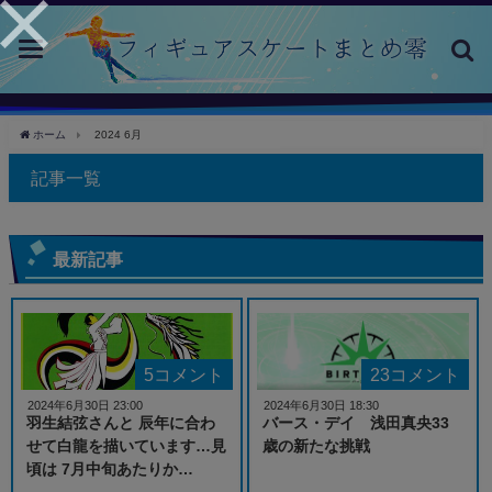
toggle
navigation
ホーム
2024 6月
記事一覧
最新記事
5コメント
23コメント
2024年6月30日 23:00
2024年6月30日 18:30
羽生結弦さんと 辰年に合わ
バース・デイ 浅田真央33
せて白龍を描いています…見
歳の新たな挑戦
頃は 7月中旬あたりか…