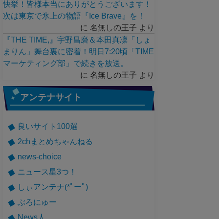
快挙！皆様本当にありがとうございます！
次は東京で氷上の物語『Ice Brave』を！
に
名無しの王子
より
『THE TIME,』宇野昌磨＆本田真凜「しょ
まりん」舞台裏に密着！明日7:20頃「TIME
マーケティング部」で続きを放送。
に
名無しの王子
より
アンテナサイト
良いサイト100選
2chまとめちゃんねる
news-choice
ニュース星3つ！
しぃアンテナ(*ﾟーﾟ)
ぶろにゅー
News人