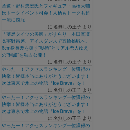
柔道・野村忠宏氏とフィギュア・高橋大輔
氏トークイベント司会！人柄もトークも超
一流に感服
に
名無しの王子
より
「薄黒タイツの美脚」がすらり！本田真凜
＆宇野昌磨、アイスダンスで五輪挑戦へ。
6cm身長差を覆す"秘策"とリアル恋人ゆえ
の"利点"を独占公開！
に
名無しの王子
より
やったー！アクセスランキング一位獲得の
快挙！皆様本当にありがとうございます！
次は東京で氷上の物語『Ice Brave』を！
に
名無しの王子
より
やったー！アクセスランキング一位獲得の
快挙！皆様本当にありがとうございます！
次は東京で氷上の物語『Ice Brave』を！
に
名無しの王子
より
やったー！アクセスランキング一位獲得の