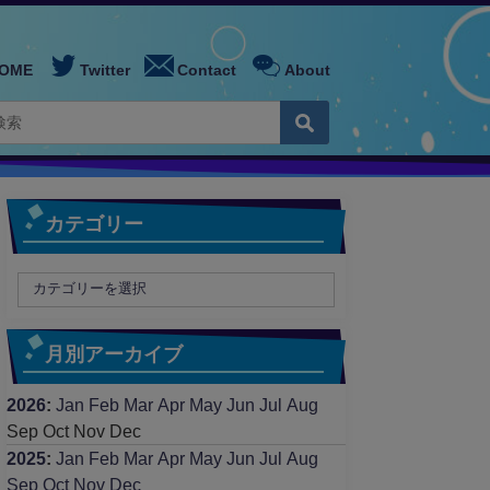
OME
Twitter
Contact
About
カテゴリー
月別アーカイブ
2026
:
Jan
Feb
Mar
Apr
May
Jun
Jul
Aug
Sep
Oct
Nov
Dec
2025
:
Jan
Feb
Mar
Apr
May
Jun
Jul
Aug
Sep
Oct
Nov
Dec