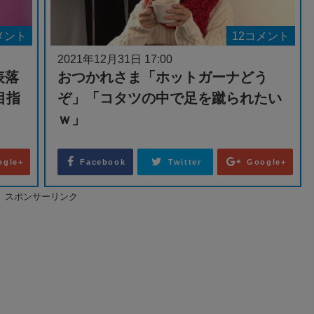
メント
12コメント
2021年12月31日 17:00
表落
おつかれさま「ホットガーナどう
目指
ぞ」「コタツの中で足を蹴られたい
ｗ」
ogle+
Facebook
Twitter
Google+
スポンサーリンク