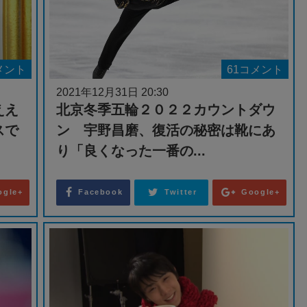
メント
61コメント
2021年12月31日 20:30
ええ
北京冬季五輪２０２２カウントダウ
スで
ン 宇野昌磨、復活の秘密は靴にあ
り「良くなった一番の...
ogle+
Facebook
Twitter
Google+