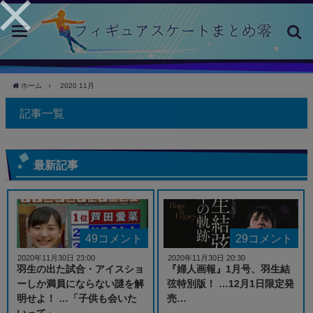
toggle
navigation
ホーム
2020 11月
記事一覧
最新記事
49コメント
29コメント
2020年11月30日 23:00
2020年11月30日 20:30
羽生の出た試合・アイスショ
『婦人画報』1月号、羽生結
ーしか満員にならない謎を解
弦特別版！ …12月1日限定発
明せよ！ …「子供も会いた
売…
いって」…