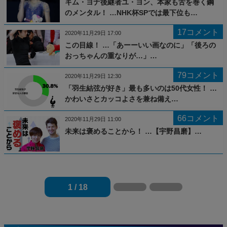
キム・ヨナ後継者ユ・ヨン、本家も舌を巻く鋼
のメンタル！ …NHK杯SPでは最下位も…
17コメント
2020年11月29日 17:00
この目線！ …「あーーいい画なのに」「後ろの
おっちゃんの重なりが…」…
79コメント
2020年11月29日 12:30
「羽生結弦が好き」最も多いのは50代女性！ …
かわいさとカッコよさを兼ね備え…
66コメント
2020年11月29日 11:00
未来は褒めることから！ …【宇野昌磨】…
1 / 18