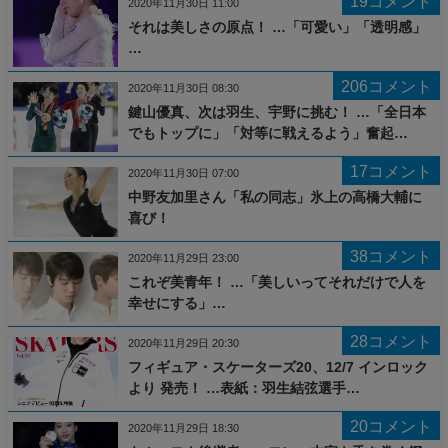
19コメント
2020年11月30日 11:00
それは美しさの原点！ …「可愛い」「透明感」
…
206コメント
2020年11月30日 08:30
鍵山優真、次は羽生、宇野に挑む！ …「全日本
でもトップに」「対等に戦えるよう」奮起…
17コメント
2020年11月30日 07:00
中野友加里さん「私の同志」氷上の高橋大輔に
喜び！
38コメント
2020年11月29日 23:00
これぞ美青年！ …「美しいってそれだけで人を
幸せにする」…
28コメント
2020年11月29日 20:30
フィギュア・スケーターズ20、12/7 インロック
より 発売！ …表紙：羽生結弦選手…
20コメント
2020年11月29日 18:30