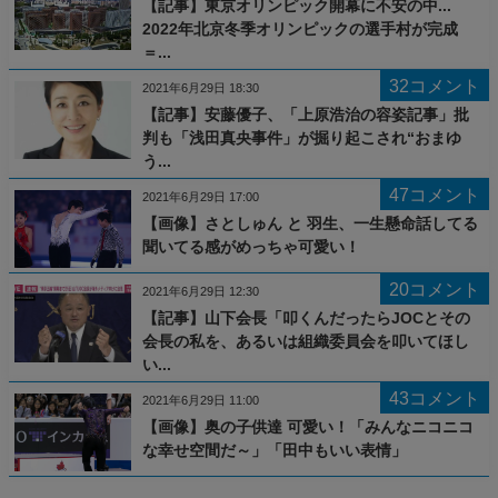
【記事】東京オリンピック開幕に不安の中...
2022年北京冬季オリンピックの選手村が完成
＝...
32コメント
2021年6月29日 18:30
【記事】安藤優子、「上原浩治の容姿記事」批
判も「浅田真央事件」が掘り起こされ“おまゆ
う...
47コメント
2021年6月29日 17:00
【画像】さとしゅん と 羽生、一生懸命話してる
聞いてる感がめっちゃ可愛い！
20コメント
2021年6月29日 12:30
【記事】山下会長「叩くんだったらJOCとその
会長の私を、あるいは組織委員会を叩いてほし
い...
43コメント
2021年6月29日 11:00
【画像】奥の子供達 可愛い！「みんなニコニコ
な幸せ空間だ～」「田中もいい表情」