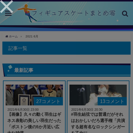
toggle
navigation
ホーム
2021 6月
記事一覧
最新記事
27コメント
13コメント
2021年6月30日 23:00
2021年6月30日 20:30
【画像】久々の動く羽生はギ
#羽生結弦では普通だがそれ
ネス表彰の美しい羽生だった
はおかしいだろ選手権「共演
「ボストン後の5か月近い広
する超有名なロックシンガー
大な砂漠...
を乙女に...