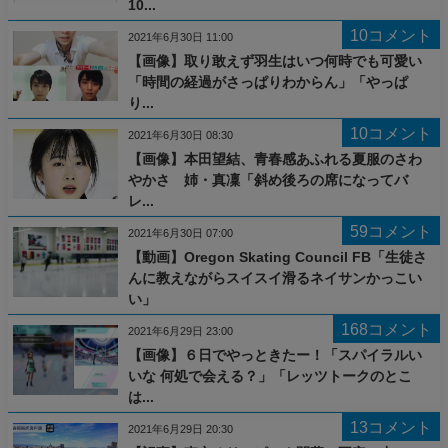
10...
10コメント
2021年6月30日 11:00
【画像】取り敢えず羽生はいつ何時でも可愛い
「時間の経過がさっぱりわからん」「やっぱ
り...
10コメント
2021年6月30日 08:30
【画像】本田望結、青春感あふれる夏服のさわ
やかさ 姉・真凜「斜め後ろの席になってバ
レ...
59コメント
2021年6月30日 07:00
【動画】Oregon Skating Council FB「生徒さ
んに教えながらスイスイ滑るネイサンかっこい
い」
168コメント
2021年6月29日 23:00
【画像】６日でやっときたー！「スパイラルい
いな 何処で会える？」「レッツトークのとこ
は...
13コメント
2021年6月29日 20:30