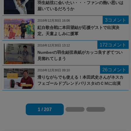
羽生結弦に会いたい・・・ファンの熱い思いは
届いているだろうか
3コメント
2016年12月30日 16:06
紅白歌合戦に本田望結が応援ゲストで出演決
定。天童よしみに援軍
172コメント
2016年12月30日 13:12
Numberの羽生結弦表紙がカッコ良すぎてつい
見惚れてしまう
26コメント
2016年12月30日 09:10
滑りながらでも使える！本田武史さんがネスカ
フェゴールドブレンドバリスタiのＣＭに出演
1 / 207