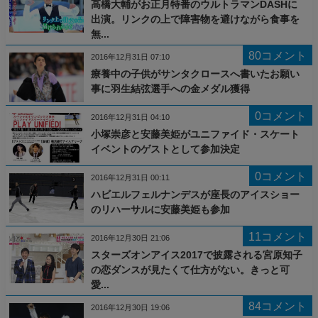
高橋大輔がお正月特番のウルトラマンDASHに
出演。リンクの上で障害物を避けながら食事を
無...
80コメント
2016年12月31日 07:10
療養中の子供がサンタクロースへ書いたお願い
事に羽生結弦選手への金メダル獲得
0コメント
2016年12月31日 04:10
小塚崇彦と安藤美姫がユニファイド・スケート
イベントのゲストとして参加決定
0コメント
2016年12月31日 00:11
ハビエルフェルナンデスが座長のアイスショー
のリハーサルに安藤美姫も参加
11コメント
2016年12月30日 21:06
スターズオンアイス2017で披露される宮原知子
の恋ダンスが見たくて仕方がない。きっと可
愛...
84コメント
2016年12月30日 19:06