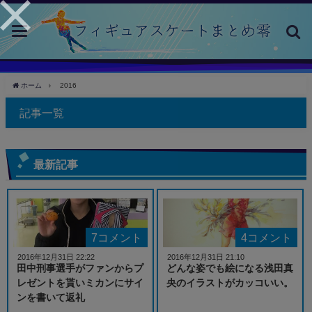
toggle
navigation
ホーム
2016
記事一覧
最新記事
7コメント
4コメント
2016年12月31日 22:22
2016年12月31日 21:10
田中刑事選手がファンからプ
どんな姿でも絵になる浅田真
レゼントを貰いミカンにサイ
央のイラストがカッコいい。
ンを書いて返礼