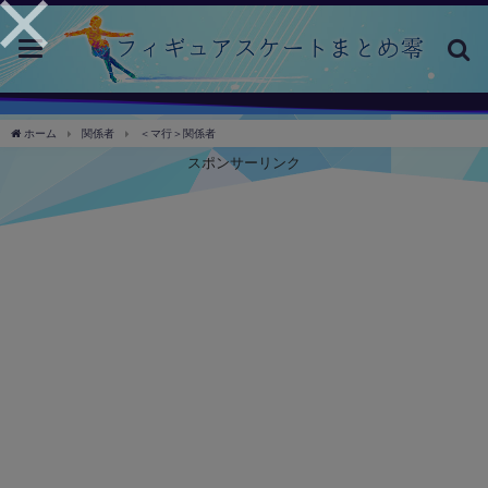
toggle
navigation
ホーム
関係者
＜マ行＞関係者
スポンサーリンク