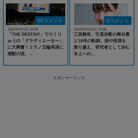
68コメント
0コメント
2026年8月2日 09:00
2026年6月24日 23:00
「THE DESTINY」でりくり
三原舞依、引退決断の舞台裏
ゅうの「グラディエーター」
と18年の軌跡。病や怪我を
に大興奮！ミラノ五輪再演に
乗り越え、研究者として歩む
感動の涙、...
氷上への...
スポンサーリンク