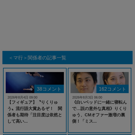
＜マ行＞関係者の記事一覧
38コメント
162コメント
2026年8月4日 09:00
2026年8月3日 06:00
【フィギュア】〝りくりゅ
《白いベッドに一緒に寝転ん
う〟流行語大賞あるぞ！ 関
で…説の意外な真相》りくり
係者も期待「注目度は依然と
ゅう、CMオファー激増の裏
して高い...
側！「ミス...