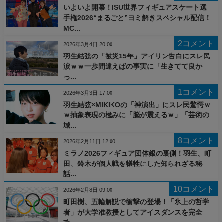
いよいよ開幕！ISU世界フィギュアスケート選
手権2026“まるごと”ヨミ解きスペシャル配信！
MC...
2コメント
2026年3月4日 20:00
羽生結弦の「被災15年」アイリン告白にスレ民
涙ｗｗ一歩間違えばの事実に「生きてて良か
っ...
1コメント
2026年3月3日 17:00
羽生結弦×MIKIKOの「神演出」にスレ民驚愕ｗ
ｗ抽象表現の極みに「脳が震えるｗ」「芸術の
域...
8コメント
2026年2月11日 12:00
ミラノ2026フィギュア団体銀の裏側！羽生、町
田、鈴木が個人戦を犠牲にした知られざる秘
話...
10コメント
2026年2月8日 09:00
町田樹、五輪解説で衝撃の登場！「氷上の哲学
者」が大学准教授としてアイスダンスを完全