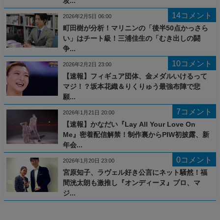
攻...
14コメント
2026年2月5日 06:00
町田樹が分析！マリニンの「後半50点かっさら
い」はチート級！三浦佳生の「むき出しの闘
争...
10コメント
2026年2月2日 23:00
【速報】フィギュア団体、金メダルいけるって
マジ！？坂本花織＆りくりゅう最強布陣で悲
願...
7コメント
2026年1月21日 20:00
【速報】かなだい『Lay All Your Love On
Me』密着配信解禁！制作裏からPIW初披露、新
年会...
0コメント
2026年1月20日 23:00
宮原知子、ラヴェル好き公言にネット騒然！福
間洸太朗も激推し『オンディーヌ』プロ、マ
ジ...