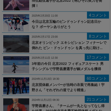
羽生結弦選手が北京2022で再びその実力を発
揮！
4コメント
2025年2月20日 11:00
今日は北京五輪のビンドゥンドゥン記念日か
な？ ボーヤンありがとう
8コメント
2025年2月17日 23:00
北京オリンピック エキシビション フィナーレで
倒れた ビン・ドゥンドゥン を真っ先に助け...
17コメント
2025年2月11日 12:30
3年前の今日 北京2022 フィギュアスケート 男
子シングルで宇野昌磨選手が銅メダルを獲得
60コメント
2024年11月13日 18:30
北京団体銀メンバーが当時の衣装で再集結！宇
野さん「それぞれの道でより精進」
21コメント
2024年11月12日 08:30
宇野昌磨さん、「チームが一丸となってなし得
た結果」2022年北京冬季五輪団体銀メダルお