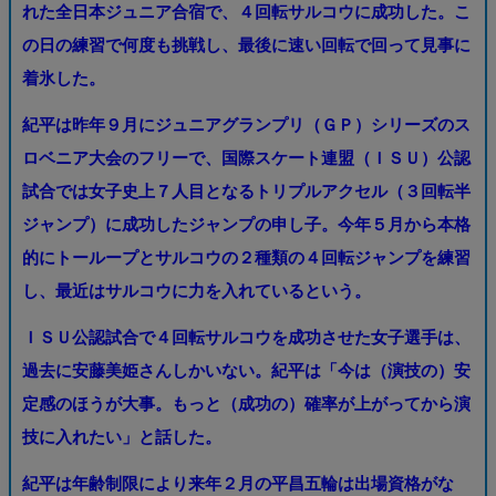
れた全日本ジュニア合宿で、４回転サルコウに成功した。こ
の日の練習で何度も挑戦し、最後に速い回転で回って見事に
着氷した。
紀平は昨年９月にジュニアグランプリ（ＧＰ）シリーズのス
ロベニア大会のフリーで、国際スケート連盟（ＩＳＵ）公認
試合では女子史上７人目となるトリプルアクセル（３回転半
ジャンプ）に成功したジャンプの申し子。今年５月から本格
的にトーループとサルコウの２種類の４回転ジャンプを練習
し、最近はサルコウに力を入れているという。
ＩＳＵ公認試合で４回転サルコウを成功させた女子選手は、
過去に安藤美姫さんしかいない。紀平は「今は（演技の）安
定感のほうが大事。もっと（成功の）確率が上がってから演
技に入れたい」と話した。
紀平は年齢制限により来年２月の平昌五輪は出場資格がな