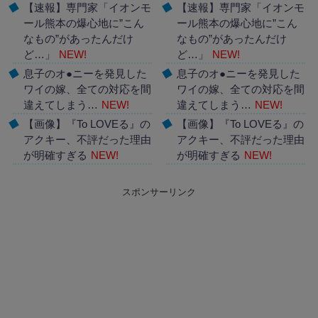
【速報】専門家「イオンモ
【速報】専門家「イオンモ
ール熊本の爆心地に”こん
ール熊本の爆心地に”こん
なもの”があったんだけ
なもの”があったんだけ
ど…」
NEW!
ど…」
NEW!
息子のオ●ニーを発見した
息子のオ●ニーを発見した
ワイの嫁、全ての対応を間
ワイの嫁、全ての対応を間
違えてしまう…
NEW!
違えてしまう…
NEW!
【画像】『To LOVEる』の
【画像】『To LOVEる』の
アクキー、不評だった理由
アクキー、不評だった理由
が明確すぎる
NEW!
が明確すぎる
NEW!
Powered by livedoor 相互
Powered by livedoor 相互
スポンサーリンク
RSS
RSS