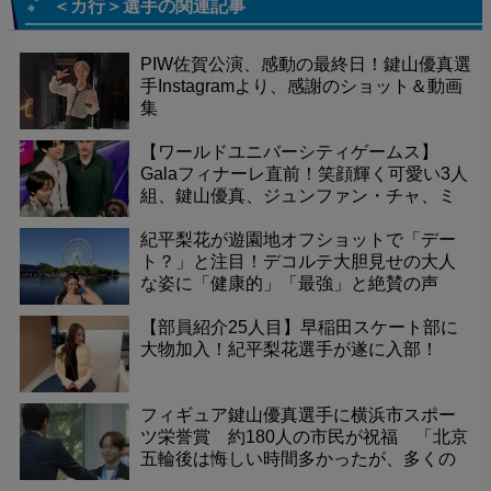
＜カ行＞選手
の関連記事
PIW佐賀公演、感動の最終日！鍵山優真選
手Instagramより、感謝のショット＆動画
集
【ワールドユニバーシティゲームス】
Galaフィナーレ直前！笑顔輝く可愛い3人
組、鍵山優真、ジュンファン・チャ、ミ
ハイル・シャイドロフが舞台裏でスタン
バイ！
紀平梨花が遊園地オフショットで「デー
ト？」と注目！デコルテ大胆見せの大人
な姿に「健康的」「最強」と絶賛の声
【部員紹介25人目】早稲田スケート部に
大物加入！紀平梨花選手が遂に入部！
フィギュア鍵山優真選手に横浜市スポー
ツ栄誉賞 約180人の市民が祝福 「北京
五輪後は悔しい時間多かったが、多くの
人に支えられ2大会連続メダル獲得でき