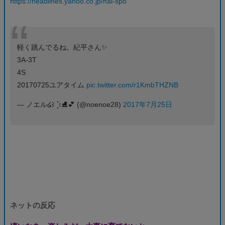
https://headlines.yahoo.co.jp/hai-spo
軽く跳んでるね。紀平さん✨
3A-3T
4S
20170725ユアタイム
pic.twitter.com/r1KmbTHZNB
— ノエル໒꒱ ⡱⛸️💕 (@noenoe28)
2017年7月25日
ネットの反応