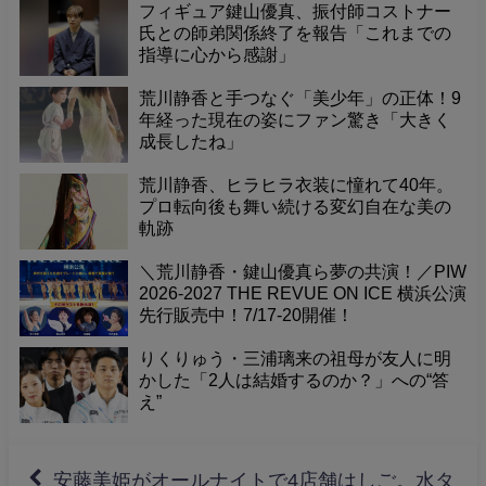
た」
フィギュア鍵山優真、振付師コストナー
氏との師弟関係終了を報告「これまでの
指導に心から感謝」
荒川静香と手つなぐ「美少年」の正体！9
年経った現在の姿にファン驚き「大きく
成長したね」
荒川静香、ヒラヒラ衣装に憧れて40年。
プロ転向後も舞い続ける変幻自在な美の
軌跡
＼荒川静香・鍵山優真ら夢の共演！／PIW
2026-2027 THE REVUE ON ICE 横浜公演
先行販売中！7/17-20開催！
りくりゅう・三浦璃来の祖母が友人に明
かした「2人は結婚するのか？」への“答
え”
安藤美姫がオールナイトで4店舗はしご。水タ