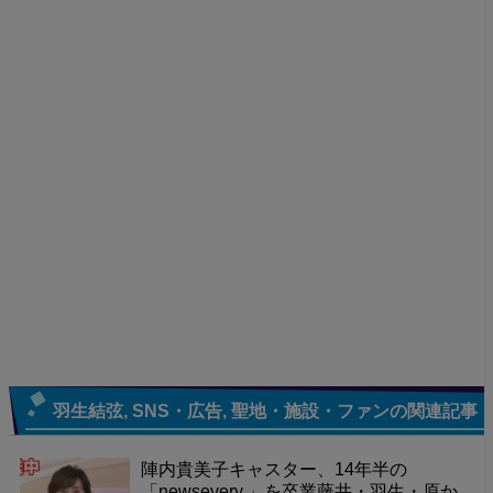
羽生結弦
,
SNS・広告
,
聖地・施設・ファン
の関連記事
陣内貴美子キャスター、14年半の
「newsevery.」を卒業藤井・羽生・原か