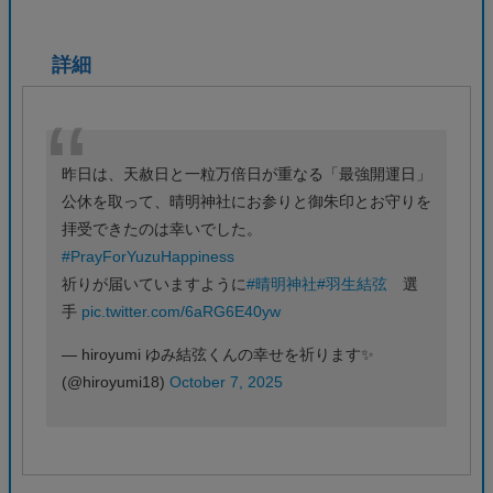
詳細
昨日は、天赦日と一粒万倍日が重なる「最強開運日」
公休を取って、晴明神社にお参りと御朱印とお守りを
拝受できたのは幸いでした。
#PrayForYuzuHappiness
祈りが届いていますように
#晴明神社
#羽生結弦
選
手
pic.twitter.com/6aRG6E40yw
— hiroyumi ゆみ結弦くんの幸せを祈ります✨
(@hiroyumi18)
October 7, 2025