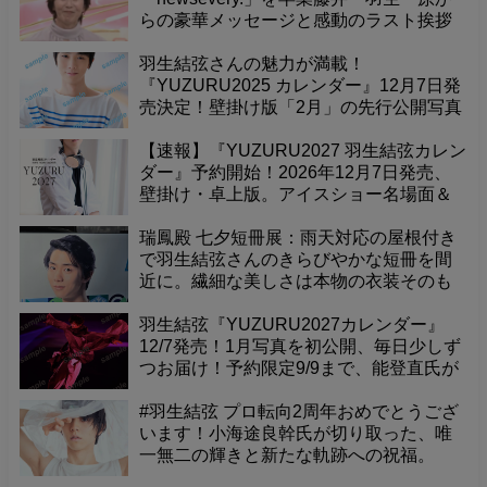
らの豪華メッセージと感動のラスト挨拶
に涙
羽生結弦さんの魅力が満載！
『YUZURU2025 カレンダー』12月7日発
売決定！壁掛け版「2月」の先行公開写真
で、至福の毎日を先取りしませんか？9月
9日までの予約限定販売です！
【速報】『YUZURU2027 羽生結弦カレン
ダー』予約開始！2026年12月7日発売、
壁掛け・卓上版。アイスショー名場面＆
最新撮り下ろし、能登直氏撮影の珠玉の
一冊！予約者限定販売を見逃すな！
瑞鳳殿 七夕短冊展：雨天対応の屋根付き
で羽生結弦さんのきらびやかな短冊を間
近に。繊細な美しさは本物の衣装そのも
の！
羽生結弦『YUZURU2027カレンダー』
12/7発売！1月写真を初公開、毎日少しず
つお届け！予約限定9/9まで、能登直氏が
捉えた珠玉の一枚をお見逃しなく！
#羽生結弦 プロ転向2周年おめでとうござ
います！小海途良幹氏が切り取った、唯
一無二の輝きと新たな軌跡への祝福。