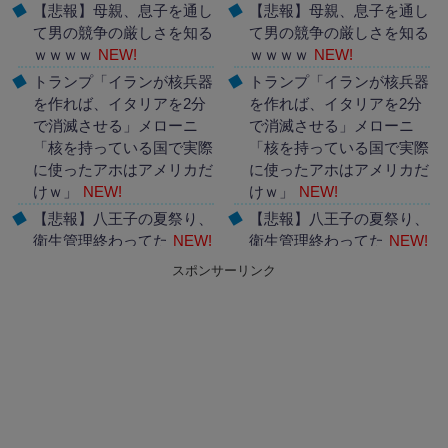
【悲報】母親、息子を通し
【悲報】母親、息子を通し
て男の競争の厳しさを知る
て男の競争の厳しさを知る
ｗｗｗｗ
NEW!
ｗｗｗｗ
NEW!
トランプ「イランが核兵器
トランプ「イランが核兵器
を作れば、イタリアを2分
を作れば、イタリアを2分
で消滅させる」メローニ
で消滅させる」メローニ
「核を持っている国で実際
「核を持っている国で実際
に使ったアホはアメリカだ
に使ったアホはアメリカだ
けｗ」
NEW!
けｗ」
NEW!
【悲報】八王子の夏祭り、
【悲報】八王子の夏祭り、
衛生管理終わってた
NEW!
衛生管理終わってた
NEW!
スポンサーリンク
Powered by livedoor 相互
Powered by livedoor 相互
RSS
RSS