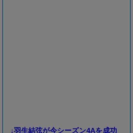
↓羽生結弦が今シーズン4Aを成功