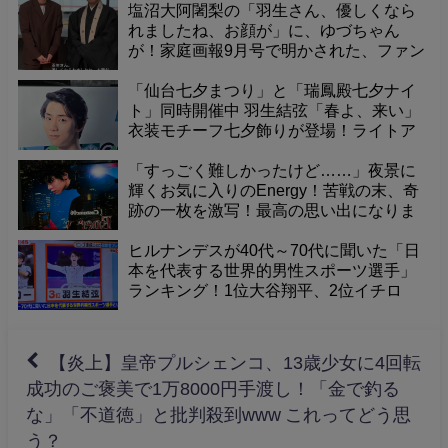
塩沼大阿闍梨の「羽生さん、優しくなら
れましたね、お顔が」に、ゆづちゃん
が！家庭画報9月号で明かされた、ファン
悶絶の可愛すぎるエピソード
「仙台七夕まつり」と「瑞鳳殿七夕ナイ
ト」同時開催中 羽生結弦「春よ、来い」
衣装モチーフ七夕飾りが登場！ライトア
ップされた境内で、幻想的な夜を体験
「すっごく難しかったけど……」夜景に
輝くお気に入りのEnergy！苦戦の末、奇
跡の一枚を激写！最高の思い出になりま
した
ヒルナンデスが40代～70代に聞いた「日
本を代表する世界的男性スポーツ選手」
ランキング！1位大谷翔平、2位イチロ
ー、そして3位に羽生結弦くんが選出！
【炎上】皇帝プルシェンコ、13歳少女に4回転
成功のご褒美で1万8000円手渡し！「金で釣る
な」「不道徳」と批判殺到www これってどう思
う？