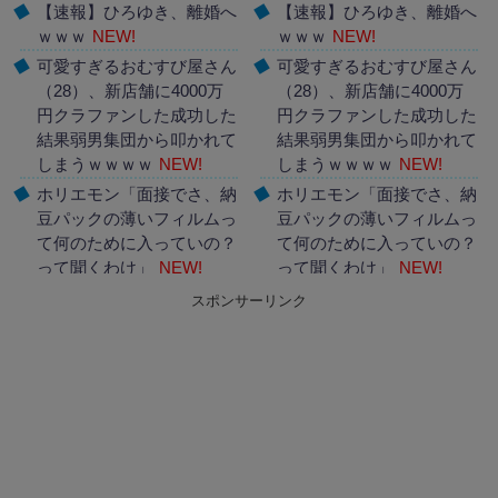
【速報】ひろゆき、離婚へ
【速報】ひろゆき、離婚へ
ｗｗｗ
NEW!
ｗｗｗ
NEW!
可愛すぎるおむすび屋さん
可愛すぎるおむすび屋さん
（28）、新店舗に4000万
（28）、新店舗に4000万
円クラファンした成功した
円クラファンした成功した
結果弱男集団から叩かれて
結果弱男集団から叩かれて
しまうｗｗｗｗ
NEW!
しまうｗｗｗｗ
NEW!
ホリエモン「面接でさ、納
ホリエモン「面接でさ、納
豆パックの薄いフィルムっ
豆パックの薄いフィルムっ
て何のために入っていの？
て何のために入っていの？
って聞くわけ」
NEW!
って聞くわけ」
NEW!
スポンサーリンク
Powered by livedoor 相互
Powered by livedoor 相互
RSS
RSS