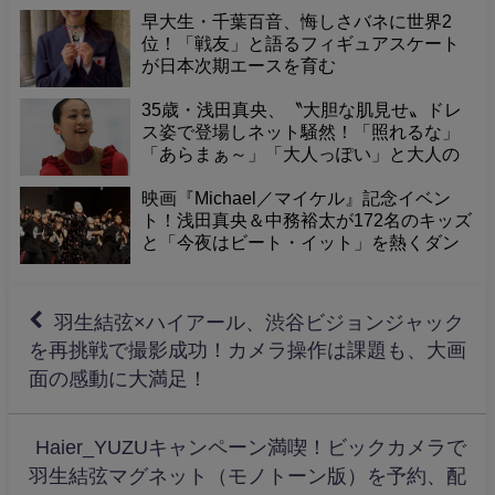
早大生・千葉百音、悔しさバネに世界2
位！「戦友」と語るフィギュアスケート
が日本次期エースを育む
35歳・浅田真央、〝大胆な肌見せ〟ドレ
ス姿で登場しネット騒然！「照れるな」
「あらまぁ～」「大人っぽい」と大人の
魅力に感嘆の声。
映画『Michael／マイケル』記念イベン
ト！浅田真央＆中務裕太が172名のキッズ
と「今夜はビート・イット」を熱くダン
ス！「パワー感じた」「マイケルも喜
ぶ」感動の一夜
羽生結弦×ハイアール、渋谷ビジョンジャック
を再挑戦で撮影成功！カメラ操作は課題も、大画
面の感動に大満足！
Haier_YUZUキャンペーン満喫！ビックカメラで
羽生結弦マグネット（モノトーン版）を予約、配