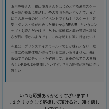
荒川静香さん、鍵山優真さんをはじめとする豪華スケー
ター陣が横浜に集結し、夢の共演を果たすなんて、まさ
にこの夏一番のビッグイベントですね！「スケート・音
楽・ダンス・歌が融合した華やかなREVUE」というコン
セプトを読んだだけで、氷上の躍動感と舞台芸術の壮麗
さが目に浮かぶようです。これは絶対に観に行きたい！
今夏は、プリンスアイスワールドでしか味わえない、唯
一無二の感動体験が待っているに違いありません。先行
販売で早めにチケットを確保して、最高の席でこの素晴
らしいREVUEを堪能したいです。7月の開催が本当に待ち
遠しい！
いつも応援ありがとうございます！
↓１クリックして応援して頂けると、凄く嬉し
いです！↓