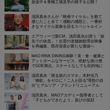
放送中＆青梅工場見学の様子を公開！
浅田真央さんが『映画マイケル』を観て
感じたこと全て！感動の感想と、一番好
きなマイケル楽曲を語るスペシャルイン
タビュー！
エアウィーヴ新CM、浅田真央が誘う「旅
先での休息」！出雲の老舗旅館滞在映像
を再編集、既存資産が新たな価値へ
MAO RINK DINING体験！美・食・健康と
アットホームなサービス、絶妙な抜け感
でGOE満点。スケートなしでも目的地に
なる、センス光る世界最高のダイニン
グ！
浅田真央「寝る前のスマホ」木村佳乃
「物欲」をゼロに！二人が語る“理想の自
分”とアルソア・ブランドリニューアル
浅田真央、MAOアカデミー指導者として
「子どもができたよう」喜びの笑顔