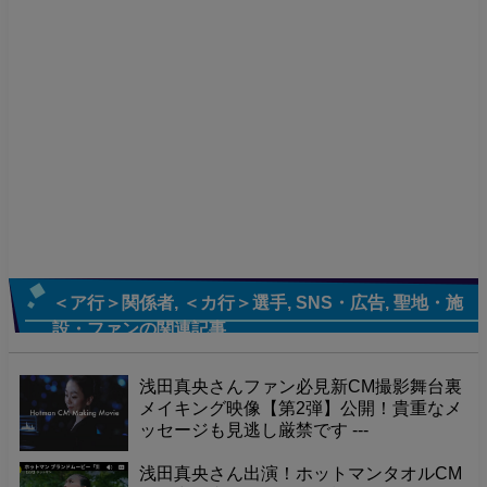
＜ア行＞関係者
,
＜カ行＞選手
,
SNS・広告
,
聖地・施
設・ファン
の関連記事
浅田真央さんファン必見新CM撮影舞台裏
メイキング映像【第2弾】公開！貴重なメ
ッセージも見逃し厳禁です ---
浅田真央さん出演！ホットマンタオルCM