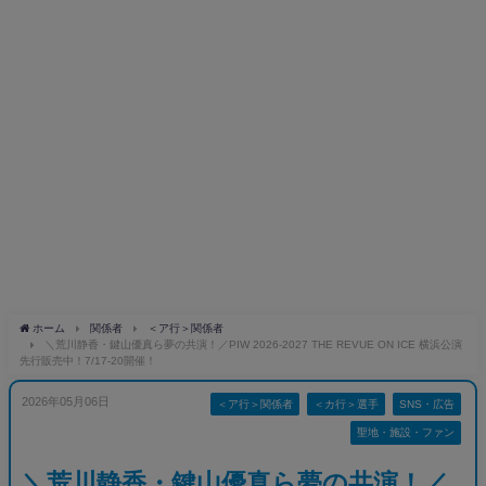
ホーム
関係者
＜ア行＞関係者
＼荒川静香・鍵山優真ら夢の共演！／PIW 2026-2027 THE REVUE ON ICE 横浜公演
先行販売中！7/17-20開催！
2026年05月06日
＜ア行＞関係者
＜カ行＞選手
SNS・広告
聖地・施設・ファン
＼荒川静香・鍵山優真ら夢の共演！／