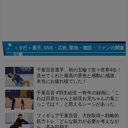
＜タ行＞選手
,
SNS・広告
,
聖地・施設・ファン
の関連
記事
千葉百音選手、初の五輪で堂々世界4位！
見せてくれた最高の景色と感動に感謝、
本当にお疲れ様でした！
千葉百音 #羽生結弦 一昨年の録画に「こ
れは百音ちゃんと結弦お兄ちゃんの鬼ご
っこでは？」と思えるシーンがあった。
ひょうたんで一生懸命追いかけてあげる
お兄ちゃん、素敵だな～ 「小さな千葉が
フィギュア千葉百音、大技取得へ戦略的
リンクで懸命に滑って逃げると、
筋力トレ「どんな筋力が必要か考えなが
ら」高み目指す