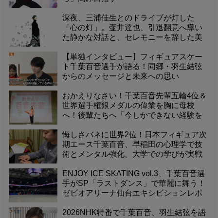
深夜、三浦佳生とのドライブが灯した
「心の灯」。壷井達也、引退翻意へ導い
た静かな対話と、セレモニーを辞した美
しき決意の物語
【単独インタビュー】フィギュアスケー
ト千葉百音選手が語る！同郷・羽生結弦
からのメッセージと未来への思い
おかえりなさい！千葉百音先輩五輪4位＆
世界選手権銀メダルの偉業を胸に母校
へ！後輩たちへ「今しかできない経験を
楽しんで」と温かいメッセージ、ありが
とうございました！
悔しさバネに世界2位！日本フィギュア次
期エース千葉百音、早稲田の心理学で技
術とメンタル強化。大学での学びが実戦
で輝く。
ENJOY ICE SKATING vol.3、千葉百音選
手がSP「ラストダンス」で華麗に舞う！
ゼビオアリーナ仙台エキシビションレポ
ート
2026NHK特番で千葉百音、羽生結弦を語