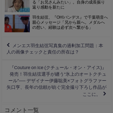
る「お兄さんみたい」。自身の成長振り
返り感動を新たに
羽生結弦、『OH!バンデス』で千葉萌音へ
親心メッセージ「兄から親へ。メダルへ
の想い、経験は必ず次へ繋がる」
メンエス羽生結弦写真集の過剰加工問題：本
人の画像チェックと責任の所在は？
『Couture on Ice (クチュール・オン・アイス)』
発売！羽生結弦選手が纏う“氷上のオートクチュ
ール”── デザイナー伊藤聡美×フォトグラファー
矢口亨、長年の信頼が紡ぐ完全撮り下ろし作品が
ここに。
コメント一覧