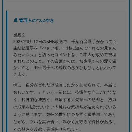
⛸️ 管理人のつぶやき
感想文
2026年3月12日のNHK放送で、千葉百音選手がかつて羽
生結弦選手を「小さい頃、一緒に遊んでくれるお兄さん
みたいな人」と語ったコメントを、ご本人が改めて視聴
されたとのこと。その言葉からは、幼少期からの深く温
かい絆と、羽生選手への尊敬の念がひしひしと伝わって
きます。
特に「自分がどれだけ成長したかを見せられて、本当に
嬉しいです。」という一節には、技術的な向上だけでな
く、精神的な成熟や、尊敬する大先輩への感謝と、努力
の成果を届けたいという純粋な気持ちが込められている
ように感じます。競技の世界に身を置く選手同士であり
ながら、互いを高め合い、温かく見守る関係性があるこ
との尊さを改めて実感させられます。