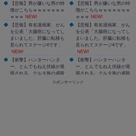
【悲報】男が嫌いな男の特
【悲報】男が嫌いな男の特
徴がこちらｗｗｗｗｗｗｗ
徴がこちらｗｗｗｗｗｗｗ
ｗｗｗ
NEW!
ｗｗｗ
NEW!
【悲報】有名漫画家、がん
【悲報】有名漫画家、がん
を公表「大腸癌になってし
を公表「大腸癌になってし
まいました。肝臓に転移も
まいました。肝臓に転移も
見られてステージ4です」
見られてステージ4です」
NEW!
NEW!
【衝撃】ハンターハンタ
【衝撃】ハンターハンタ
ー、とんでもねえ伏線が発
ー、とんでもねえ伏線が発
掘される。クルタ族の虐殺
掘される。クルタ族の虐殺
犯人がツェリードニヒだっ
犯人がツェリードニヒだっ
スポンサーリンク
た模様！
NEW!
た模様！
NEW!
Powered by livedoor 相互
Powered by livedoor 相互
RSS
RSS