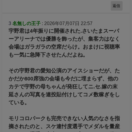
返信
3
名無しの王子
: 2026年07月07日 22:57
宇野君は4年振りに開催された.さいたまスーパ
ーアリーナでは優勝を飾ったが、集客力はなく
会場はガラガラの空席だらけ。おまけに視聴率
も一気に急降下させたんだよね。
その宇野君の愛知公演のアイスショーだが、た
かだか800席強の会場も今だに埋まらず、他の
カテで宇野の母ちゃんが発狂してニ.セ.嫁の末
延さんの写真を連投貼付けしてコメ数稼ぎをし
ている。
モリコロパークも完売できない人気のなさを指
摘されたのと、スケ連忖度選手でメダルを量産