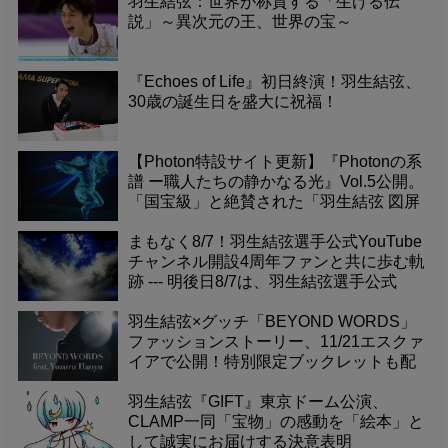
羽生結弦：世界が称賛する「生ける伝
説」～異次元の王、世界の宝～
『Echoes of Life』初日終演！羽生結弦、
30歳の誕生日を盛大に祝福！
【Photon特設サイト更新】『Photonの系
譜 ー職人たちの静かなる光』Vol.5公開。
「国宝級」と絶賛された「羽生結弦 図屏
風」が寺院で放つ力強いエネルギー。そ
の真髄を深掘り。
まもなく8/7！羽生結弦選手公式YouTube
チャンネル開設4周年ファンと共に歩む軌
跡 --- 明後日8/7は、羽生結弦選手公式
YouTubeチャンネル開設4周年という記念
すべき日です！これまで素晴らしい演技
羽生結弦×グッチ「BEYOND WORDS」
やメッセージを届けてくれたチャンネル
ファッションストーリー、11/21エスクァ
に感謝の気持ちを込めて、一緒にお祝い
イアで公開！特別限定ブックレットも配
しませんか？
布。
羽生結弦『GIFT』東京ドーム公演、
CLAMP一同「宝物」の感動を「絵本」と
して誠実にお届けする決意表明