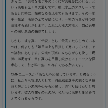
さらに、「完璧なモデルのように写真撮影に応じる」と
いう表現も全くその通りです。彼は氷上のアスリートで
あると同時に、類稀なる表現者でもあります。その一挙
手一投足、表情の全てが絵になり、一枚の写真が持つ物
語性すら感じさせます。これは天性の才能と、自己表現
への深い意識の賜物でしょう。
しかし、彼を真に「伝説」とし「最高」たらしめている
のは、何よりも「毎日向上を目指して努力している」そ
の姿勢にあります。栄光の頂点に立ちながらも決して現
状に満足せず、常に高みを目指し続けるストイックな探
求心こそ、彼が唯一無二の存在である所以です。
CMNニュースが「あなたを応援しています」と綴るよう
に、私たちも管理人として、羽生結弦選手の飽くなき挑
戦と輝かしい未来を心から応援し、見守り続けたいと思
います。彼の存在そのものが、私たちに感動と希望を与
えてくれるからです。