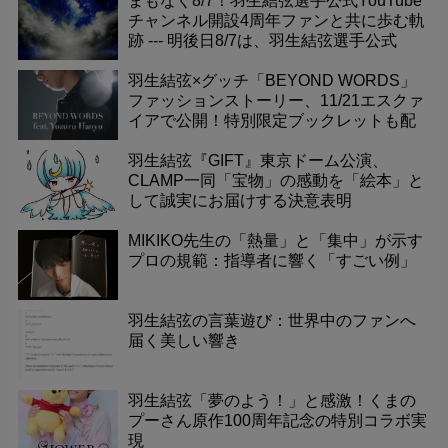
の真髄を深掘り。
まもなく8/7！羽生結弦選手公式YouTube
チャンネル開設4周年ファンと共に歩む軌
跡 --- 明後日8/7は、羽生結弦選手公式
YouTubeチャンネル開設4周年という記念
すべき日です！これまで素晴らしい演技
羽生結弦×グッチ「BEYOND WORDS」
やメッセージを届けてくれたチャンネル
ファッションストーリー、11/21エスクァ
に感謝の気持ちを込めて、一緒にお祝い
イアで公開！特別限定ブックレットも配
しませんか？
布。
羽生結弦『GIFT』東京ドーム公演、
CLAMP一同「宝物」の感動を「絵本」と
して誠実にお届けする決意表明
MIKIKO先生の「熱量」と「集中」が示す
プロの規範：指導者に響く「すごい例」
羽生結弦の言葉遊び：世界中のファンへ
届く美しい響き
羽生結弦「夢のよう！」と感激！くまの
プーさん原作100周年記念の特別コラボ実
現