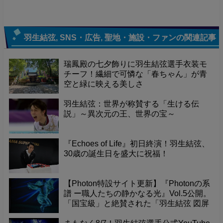
羽生結弦
,
SNS・広告
,
聖地・施設・ファン
の関連記事
瑞鳳殿の七夕飾りに羽生結弦選手衣装モ
チーフ！繊細で可憐な「春ちゃん」が青
空と緑に映える美しさ
羽生結弦：世界が称賛する「生ける伝
説」～異次元の王、世界の宝～
『Echoes of Life』初日終演！羽生結弦、
30歳の誕生日を盛大に祝福！
【Photon特設サイト更新】『Photonの系
譜 ー職人たちの静かなる光』Vol.5公開。
「国宝級」と絶賛された「羽生結弦 図屏
風」が寺院で放つ力強いエネルギー。そ