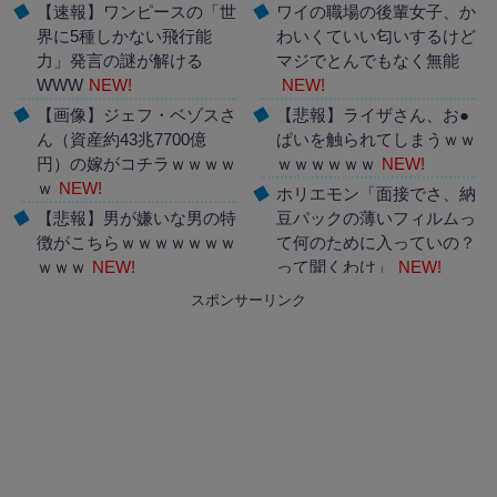
【速報】ワンピースの「世
ワイの職場の後輩女子、か
界に5種しかない飛行能
わいくていい匂いするけど
力」発言の謎が解ける
マジでとんでもなく無能
WWW
NEW!
NEW!
【画像】ジェフ・ベゾスさ
【悲報】ライザさん、お●
ん（資産約43兆7700億
ぱいを触られてしまうｗｗ
円）の嫁がコチラｗｗｗｗ
ｗｗｗｗｗｗ
NEW!
ｗ
NEW!
ホリエモン「面接でさ、納
【悲報】男が嫌いな男の特
豆パックの薄いフィルムっ
徴がこちらｗｗｗｗｗｗｗ
て何のために入っていの？
ｗｗｗ
NEW!
って聞くわけ」
NEW!
スポンサーリンク
Powered by livedoor 相互
Powered by livedoor 相互
RSS
RSS