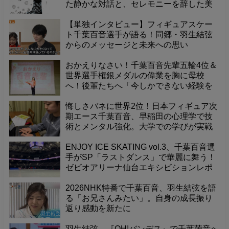
た静かな対話と、セレモニーを辞した美
しき決意の物語
【単独インタビュー】フィギュアスケー
ト千葉百音選手が語る！同郷・羽生結弦
からのメッセージと未来への思い
おかえりなさい！千葉百音先輩五輪4位＆
世界選手権銀メダルの偉業を胸に母校
へ！後輩たちへ「今しかできない経験を
楽しんで」と温かいメッセージ、ありが
とうございました！
悔しさバネに世界2位！日本フィギュア次
期エース千葉百音、早稲田の心理学で技
術とメンタル強化。大学での学びが実戦
で輝く。
ENJOY ICE SKATING vol.3、千葉百音選
手がSP「ラストダンス」で華麗に舞う！
ゼビオアリーナ仙台エキシビションレポ
ート
2026NHK特番で千葉百音、羽生結弦を語
る「お兄さんみたい」。自身の成長振り
返り感動を新たに
羽生結弦、『OH!バンデス』で千葉萌音へ