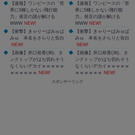
【速報】ワンピースの「世
【速報】ワンピースの「世
界に5種しかない飛行能
界に5種しかない飛行能
力」発言の謎が解ける
力」発言の謎が解ける
WWW
NEW!
WWW
NEW!
【衝撃】きゃりーぱみゅぱ
【衝撃】きゃりーぱみゅぱ
みゅ 本名をさらりと告白
みゅ 本名をさらりと告白
NEW!
NEW!
【画像】井口裕香(36)、タ
【画像】井口裕香(36)、タ
ンクトップがはち切れそう
ンクトップがはち切れそう
なくらいデカイｗｗｗｗｗ
なくらいデカイｗｗｗｗｗ
ｗｗｗｗｗｗ
NEW!
ｗｗｗｗｗｗ
NEW!
スポンサーリンク
Powered by livedoor 相互
Powered by livedoor 相互
RSS
RSS