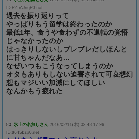
ID:PZbAJnqP0.net
過去を振り返りって
やっぱりもう留学は終わったのか
最低1年、食うや食わずの不退転の覚悟
じゃなかったのか
はっきりしないしブレブレだしほんと
に甘ちゃんだなあ…
なぜいつもこうなってしまうのか
オタもありもしない迫害されて可哀想幻
想もマジいい加減にしてほしい
なんかもう疲れた
80:
氷上の名無しさん
2016/02/11(木) 02:43:17.96
ID:tt64Sbzp0.net