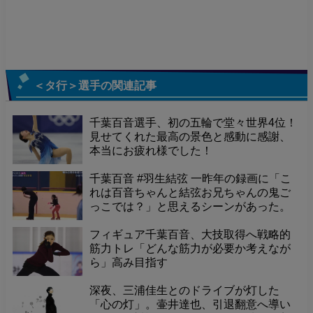
＜タ行＞選手
の関連記事
千葉百音選手、初の五輪で堂々世界4位！
見せてくれた最高の景色と感動に感謝、
本当にお疲れ様でした！
千葉百音 #羽生結弦 一昨年の録画に「こ
れは百音ちゃんと結弦お兄ちゃんの鬼ご
っこでは？」と思えるシーンがあった。
ひょうたんで一生懸命追いかけてあげる
お兄ちゃん、素敵だな～ 「小さな千葉が
フィギュア千葉百音、大技取得へ戦略的
リンクで懸命に滑って逃げると、
筋力トレ「どんな筋力が必要か考えなが
ら」高み目指す
深夜、三浦佳生とのドライブが灯した
「心の灯」。壷井達也、引退翻意へ導い