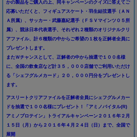
かの製品をご購入の上、同キャンペーンのクイズに答えてご
応募いただくと、フィギュアスケート・羽生結弦選手（ＡＮ
Ａ所属）、サッカー・武藤嘉紀選手（ＦＳＶマインツ０５所
属）、競泳日本代表選手、それぞれ２種類のオリジナルクリ
アファイル、計６種類の中からご希望の１枚を正解者全員に
プレゼントします。
またＷチャンスとして、正解者の中から抽選で１００名様
に、全国の飲食店など計３５，０００店舗でご利用いただけ
る「シェフグルメカード」２０，０００円分をプレゼントし
ます。
アスリートクリアファイルを正解者全員に
シェフグルメカー
ドを抽選で１００名様にプレゼント！
「アミノバイタル(R)
アミノプロテイン」トライアルキャンペーン
２０１６年２月
１５日（月）から２０１６年４月２４日（日）まで、全国で
展開