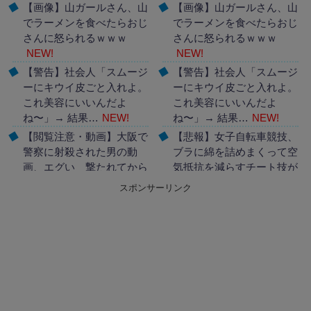
【画像】山ガールさん、山
【画像】山ガールさん、山
でラーメンを食べたらおじ
でラーメンを食べたらおじ
さんに怒られるｗｗｗ
さんに怒られるｗｗｗ
NEW!
NEW!
【警告】社会人「スムージ
【警告】社会人「スムージ
ーにキウイ皮ごと入れよ。
ーにキウイ皮ごと入れよ。
これ美容にいいんだよ
これ美容にいいんだよ
ね〜」→ 結果…
NEW!
ね〜」→ 結果…
NEW!
【閲覧注意・動画】大阪で
【悲報】女子自転車競技、
警察に射殺された男の動
ブラに綿を詰めまくって空
画、エグい 撃たれてから
気抵抗を減らすチート技が
叫びながら苦しみもがいて
発覚ｗｗｗ
NEW!
スポンサーリンク
死ぬ
NEW!
Powered by livedoor 相互
Powered by livedoor 相互
RSS
RSS