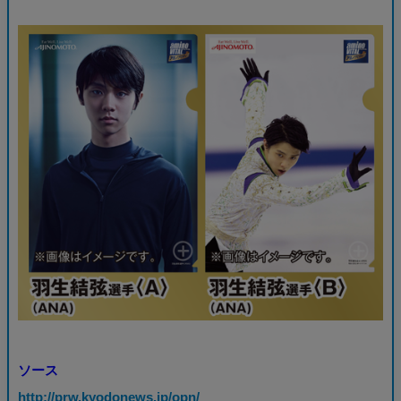
ソース
http://prw.kyodonews.jp/opn/