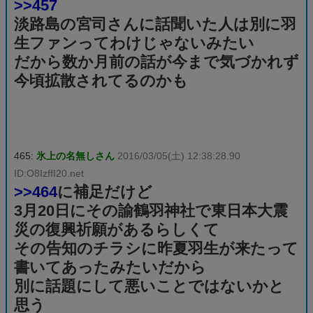
>>457
淡路島の宮司さんに話聞いた人は別に羽
生ファンってわけじゃないみたい
だから数か月前の話が今まで気づかれず
今頃拡散されてるのかも
465:
氷上の名無しさん
2016/03/05(土) 12:38:28.90
ID:O8IzffI20.net
>>464
に補足だけど
3月20日にその諭鶴羽神社で東日本大震
災の復興祈願があるらしくて
その告知のチラシに昨夏羽生が来たって
書いてあったみたいだから
別に話題にして悪いことではないかと
思う