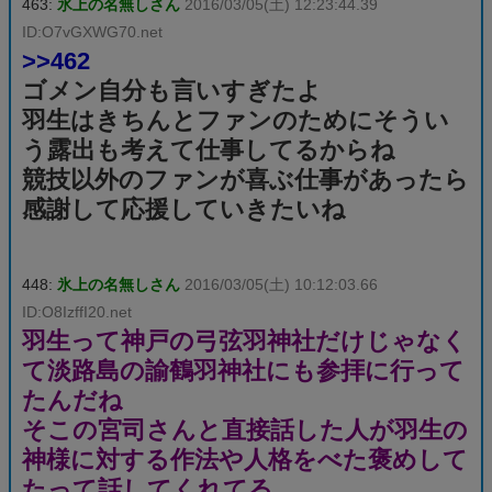
463:
氷上の名無しさん
2016/03/05(土) 12:23:44.39
ID:O7vGXWG70.net
>>462
ゴメン自分も言いすぎたよ
羽生はきちんとファンのためにそうい
う露出も考えて仕事してるからね
競技以外のファンが喜ぶ仕事があったら
感謝して応援していきたいね
448:
氷上の名無しさん
2016/03/05(土) 10:12:03.66
ID:O8IzffI20.net
羽生って神戸の弓弦羽神社だけじゃなく
て淡路島の諭鶴羽神社にも参拝に行って
たんだね
そこの宮司さんと直接話した人が羽生の
神様に対する作法や人格をべた褒めして
たって話してくれてる