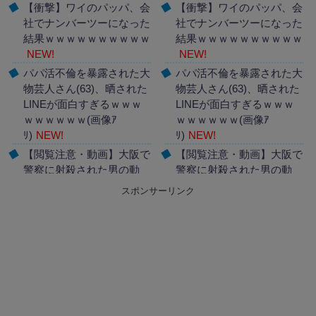
【衝撃】ワイのパッパ、会
【衝撃】ワイのパッパ、会
社でナンバーツーになった
社でナンバーツーになった
結果ｗｗｗｗｗｗｗｗｗｗ
結果ｗｗｗｗｗｗｗｗｗｗ
NEW!
NEW!
パパ活不倫を暴露された大
パパ活不倫を暴露された大
物芸人さん(63)、晒された
物芸人さん(63)、晒された
LINEが面白すぎるｗｗｗ
LINEが面白すぎるｗｗｗ
ｗｗｗｗｗｗ(画像ｱ
ｗｗｗｗｗｗ(画像ｱ
ﾘ)
NEW!
ﾘ)
NEW!
【閲覧注意・動画】大阪で
【閲覧注意・動画】大阪で
警察に射殺された男の動
警察に射殺された男の動
画、エグい 撃たれてから
画、エグい 撃たれてから
スポンサーリンク
叫びながら苦しみもがいて
叫びながら苦しみもがいて
死ぬ
NEW!
死ぬ
NEW!
Powered by livedoor 相互
Powered by livedoor 相互
RSS
RSS