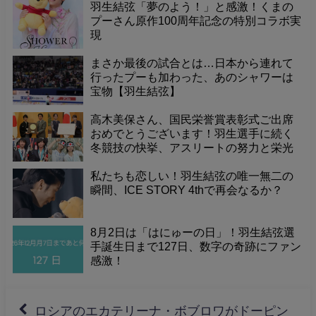
羽生結弦「夢のよう！」と感激！くまの
プーさん原作100周年記念の特別コラボ実
現
まさか最後の試合とは…日本から連れて
行ったプーも加わった、あのシャワーは
宝物【羽生結弦】
高木美保さん、国民栄誉賞表彰式ご出席
おめでとうございます！羽生選手に続く
冬競技の快挙、アスリートの努力と栄光
に敬意
私たちも恋しい！羽生結弦の唯一無二の
瞬間、ICE STORY 4thで再会なるか？
8月2日は「はにゅーの日」！羽生結弦選
手誕生日まで127日、数字の奇跡にファン
感激！
ロシアのエカテリーナ・ボブロワがドーピン