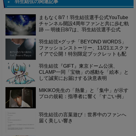
羽生結弦
の関連記事
まもなく8/7！羽生結弦選手公式YouTube
チャンネル開設4周年ファンと共に歩む軌
跡 --- 明後日8/7は、羽生結弦選手公式
YouTubeチャンネル開設4周年という記念
すべき日です！これまで素晴らしい演技
羽生結弦×グッチ「BEYOND WORDS」
やメッセージを届けてくれたチャンネル
ファッションストーリー、11/21エスクァ
に感謝の気持ちを込めて、一緒にお祝い
イアで公開！特別限定ブックレットも配
しませんか？
布。
羽生結弦『GIFT』東京ドーム公演、
CLAMP一同「宝物」の感動を「絵本」と
して誠実にお届けする決意表明
MIKIKO先生の「熱量」と「集中」が示す
プロの規範：指導者に響く「すごい例」
羽生結弦の言葉遊び：世界中のファンへ
届く美しい響き