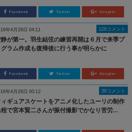
Facebook
Twitter
Google+
128コメント
016年4月28日 04:11
安静が第一。羽生結弦の練習再開は６月で来季プ
ログラム作成も復帰後に行う事が明らかに
Facebook
Twitter
Google+
38コメント
016年4月28日 00:12
フィギュアスケートをアニメ化したユーリの制作
過程で宮本賢二さんが振付撮影でかなり苦労...