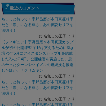
最近のコメント
ちょっと待って！宇野昌磨が本田真凜相手
だと「漢」になる尊さ。あの伝説セリフを
深掘り！
に
名無しの王子
より
【フィギュア】宇野昌磨＆本田真凜カップ
ルが初の公開練習 宇野は支えるために3kg
増 今年5月にアイスダンスカップルを結成
した2人が14日、公開練習を実施した。息
の合ったターンやツイズルの連続技を披露
したほか、「クリムキン
に
名無しの王子
より
ちょっと待って！宇野昌磨が本田真凜相手
だと「漢」になる尊さ。あの伝説セリフを
深掘り！
に
名無しの王子
より
ちょっと待って！宇野昌磨が本田真凜相手