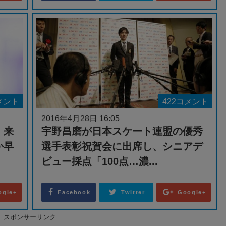
メント
422コメント
2016年4月28日 16:05
。来
宇野昌磨が日本スケート連盟の優秀
か早
選手表彰祝賀会に出席し、シニアデ
ビュー採点「100点…濃...
ogle+
Facebook
Twitter
Google+
スポンサーリンク