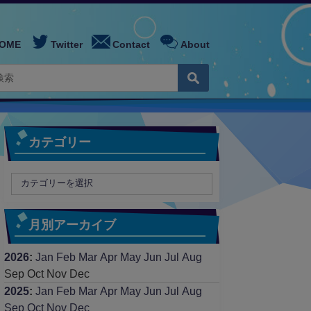
OME
Twitter
Contact
About
カテゴリー
月別アーカイブ
2026
:
Jan
Feb
Mar
Apr
May
Jun
Jul
Aug
Sep
Oct
Nov
Dec
2025
:
Jan
Feb
Mar
Apr
May
Jun
Jul
Aug
Sep
Oct
Nov
Dec