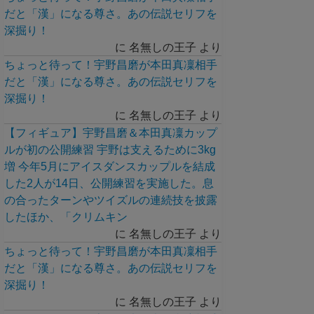
だと「漢」になる尊さ。あの伝説セリフを
深掘り！
に
名無しの王子
より
ちょっと待って！宇野昌磨が本田真凜相手
だと「漢」になる尊さ。あの伝説セリフを
深掘り！
に
名無しの王子
より
【フィギュア】宇野昌磨＆本田真凜カップ
ルが初の公開練習 宇野は支えるために3kg
増 今年5月にアイスダンスカップルを結成
した2人が14日、公開練習を実施した。息
の合ったターンやツイズルの連続技を披露
したほか、「クリムキン
に
名無しの王子
より
ちょっと待って！宇野昌磨が本田真凜相手
だと「漢」になる尊さ。あの伝説セリフを
深掘り！
に
名無しの王子
より