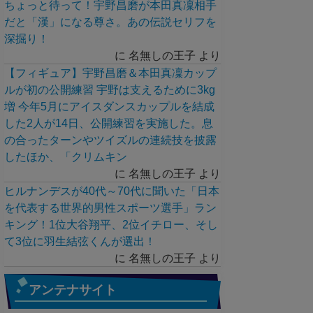
ちょっと待って！宇野昌磨が本田真凜相手
だと「漢」になる尊さ。あの伝説セリフを
深掘り！
に
名無しの王子
より
【フィギュア】宇野昌磨＆本田真凜カップ
ルが初の公開練習 宇野は支えるために3kg
増 今年5月にアイスダンスカップルを結成
した2人が14日、公開練習を実施した。息
の合ったターンやツイズルの連続技を披露
したほか、「クリムキン
に
名無しの王子
より
ヒルナンデスが40代～70代に聞いた「日本
を代表する世界的男性スポーツ選手」ラン
キング！1位大谷翔平、2位イチロー、そし
て3位に羽生結弦くんが選出！
に
名無しの王子
より
アンテナサイト