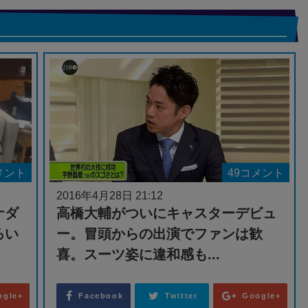
メント
49コメント
2016年4月28日 21:12
ナダ
高橋大輔がついにキャスターデビュ
ろい
ー。冒頭からの出演でファンは歓
喜。スーツ姿に違和感も...
ogle+
Facebook
Twitter
Google+