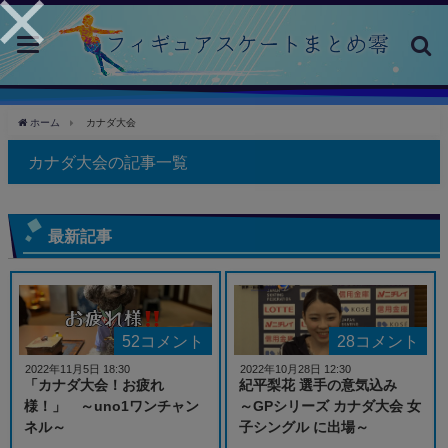
toggle
navigation
ホーム
カナダ大会
カナダ大会の記事一覧
最新記事
52コメント
28コメント
2022年11月5日 18:30
2022年10月28日 12:30
「カナダ大会！お疲れ
紀平梨花 選手の意気込み
様！」 ～uno1ワンチャン
～GPシリーズ カナダ大会 女
ネル～
子シングル に出場～