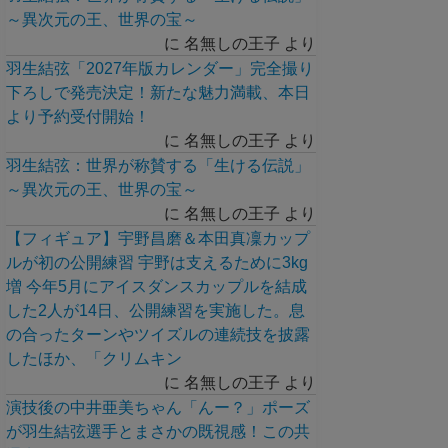
～異次元の王、世界の宝～
に
名無しの王子
より
羽生結弦「2027年版カレンダー」完全撮り
下ろしで発売決定！新たな魅力満載、本日
より予約受付開始！
に
名無しの王子
より
羽生結弦：世界が称賛する「生ける伝説」
～異次元の王、世界の宝～
に
名無しの王子
より
【フィギュア】宇野昌磨＆本田真凜カップ
ルが初の公開練習 宇野は支えるために3kg
増 今年5月にアイスダンスカップルを結成
した2人が14日、公開練習を実施した。息
の合ったターンやツイズルの連続技を披露
したほか、「クリムキン
に
名無しの王子
より
演技後の中井亜美ちゃん「んー？」ポーズ
が羽生結弦選手とまさかの既視感！この共