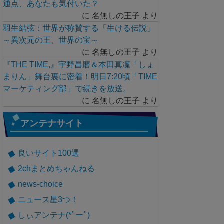
通点、あなたも気付いた？
に
名無しの王子
より
羽生結弦：世界が称賛する「生ける伝説」
～異次元の王、世界の宝～
に
名無しの王子
より
『THE TIME,』宇野昌磨＆本田真凜「しょ
まりん」舞台裏に密着！明日7:20頃「TIME
マーケティング部」で続きを放送。
に
名無しの王子
より
アンテナサイト
良いサイト100選
2chまとめちゃんねる
news-choice
ニュース星3つ！
しぃアンテナ(*ﾟーﾟ)