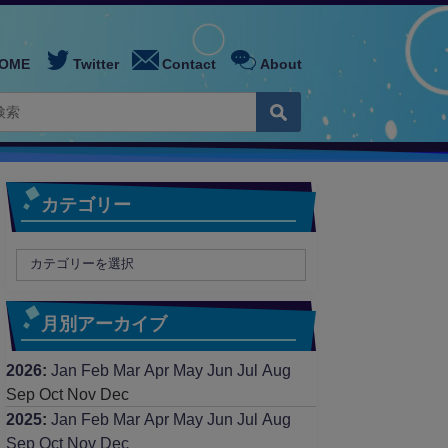
OME
Twitter
Contact
About
カテゴリー
月別アーカイブ
2026
:
Jan
Feb
Mar
Apr
May
Jun
Jul
Aug
Sep
Oct
Nov
Dec
2025
:
Jan
Feb
Mar
Apr
May
Jun
Jul
Aug
Sep
Oct
Nov
Dec