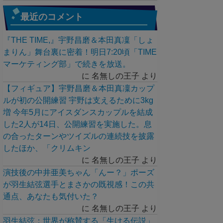
最近のコメント
『THE TIME,』宇野昌磨＆本田真凜「しょ
まりん」舞台裏に密着！明日7:20頃「TIME
マーケティング部」で続きを放送。
に
名無しの王子
より
【フィギュア】宇野昌磨＆本田真凜カップ
ルが初の公開練習 宇野は支えるために3kg
増 今年5月にアイスダンスカップルを結成
した2人が14日、公開練習を実施した。息
の合ったターンやツイズルの連続技を披露
したほか、「クリムキン
に
名無しの王子
より
演技後の中井亜美ちゃん「んー？」ポーズ
が羽生結弦選手とまさかの既視感！この共
通点、あなたも気付いた？
に
名無しの王子
より
羽生結弦：世界が称賛する「生ける伝説」