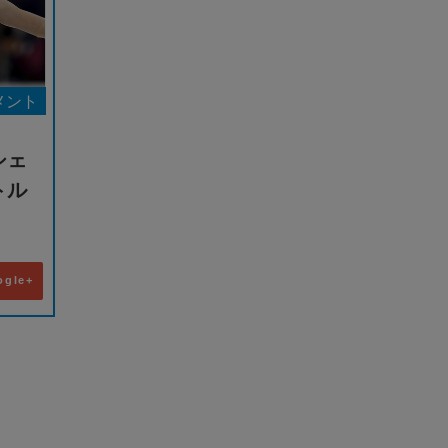
メント
シェ
トル
ogle+