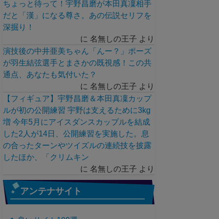
ちょっと待って！宇野昌磨が本田真凜相手
だと「漢」になる尊さ。あの伝説セリフを
深掘り！
に
名無しの王子
より
演技後の中井亜美ちゃん「んー？」ポーズ
が羽生結弦選手とまさかの既視感！この共
通点、あなたも気付いた？
に
名無しの王子
より
【フィギュア】宇野昌磨＆本田真凜カップ
ルが初の公開練習 宇野は支えるために3kg
増 今年5月にアイスダンスカップルを結成
した2人が14日、公開練習を実施した。息
の合ったターンやツイズルの連続技を披露
したほか、「クリムキン
に
名無しの王子
より
アンテナサイト