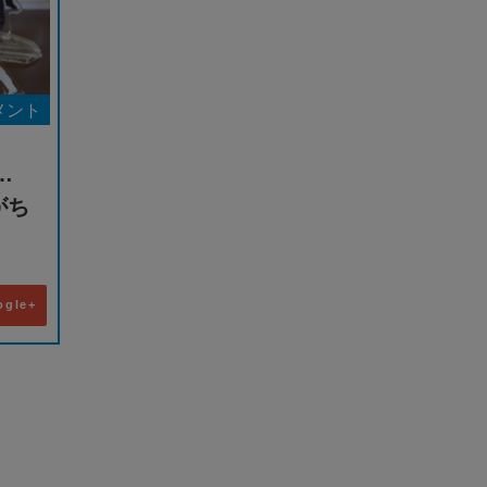
メント
…
がち
ogle+