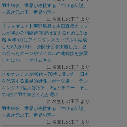
羽生結弦：世界が称賛する「生ける伝説」
～異次元の王、世界の宝～
に
名無しの王子
より
【フィギュア】宇野昌磨＆本田真凜カップ
ルが初の公開練習 宇野は支えるために3kg
増 今年5月にアイスダンスカップルを結成
した2人が14日、公開練習を実施した。息
の合ったターンやツイズルの連続技を披露
したほか、「クリムキン
に
名無しの王子
より
ヒルナンデスが40代～70代に聞いた「日本
を代表する世界的男性スポーツ選手」ラン
キング！1位大谷翔平、2位イチロー、そし
て3位に羽生結弦くんが選出！
に
名無しの王子
より
羽生結弦：世界が称賛する「生ける伝説」
～異次元の王、世界の宝～
に
名無しの王子
より