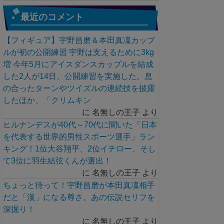
最近のコメント
【フィギュア】宇野昌磨＆本田真凜カップ
ルが初の公開練習 宇野は支えるために3kg
増 今年5月にアイスダンスカップルを結成
した2人が14日、公開練習を実施した。息
の合ったターンやツイズルの連続技を披露
したほか、「クリムキン
に
名無しの王子
より
ヒルナンデスが40代～70代に聞いた「日本
を代表する世界的男性スポーツ選手」ラン
キング！1位大谷翔平、2位イチロー、そし
て3位に羽生結弦くんが選出！
に
名無しの王子
より
ちょっと待って！宇野昌磨が本田真凜相手
だと「漢」になる尊さ。あの伝説セリフを
深掘り！
に
名無しの王子
より