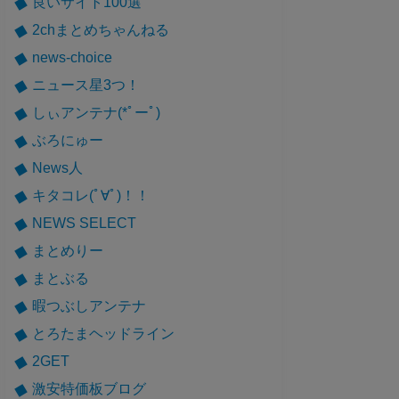
良いサイト100選
2chまとめちゃんねる
news-choice
ニュース星3つ！
しぃアンテナ(*ﾟーﾟ)
ぶろにゅー
News人
キタコレ(ﾟ∀ﾟ)！！
NEWS SELECT
まとめりー
まとぶる
暇つぶしアンテナ
とろたまヘッドライン
2GET
激安特価板ブログ