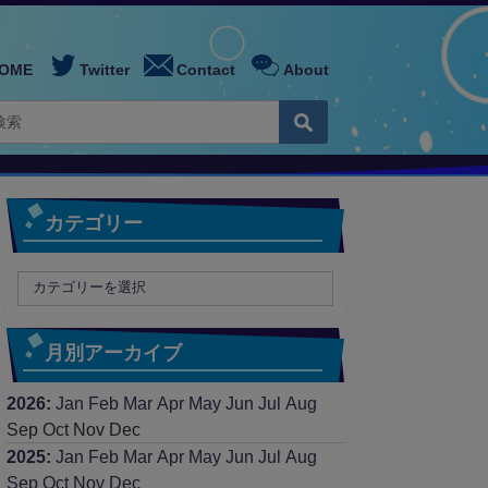
OME
Twitter
Contact
About
カテゴリー
月別アーカイブ
2026
:
Jan
Feb
Mar
Apr
May
Jun
Jul
Aug
Sep
Oct
Nov
Dec
2025
:
Jan
Feb
Mar
Apr
May
Jun
Jul
Aug
Sep
Oct
Nov
Dec