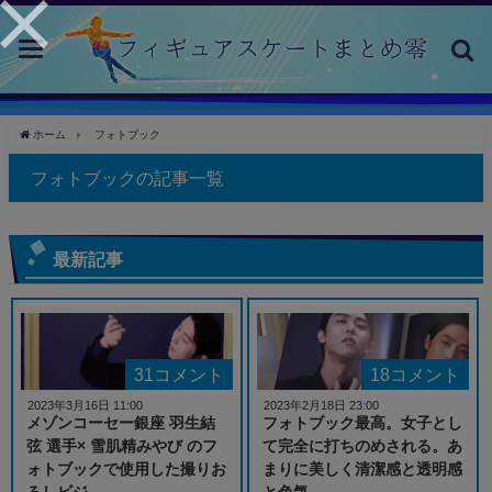
toggle
navigation
ホーム
フォトブック
フォトブックの記事一覧
最新記事
31コメント
18コメント
2023年3月16日 11:00
2023年2月18日 23:00
メゾンコーセー銀座 羽生結
フォトブック最高。女子とし
弦 選手× 雪肌精みやび のフ
て完全に打ちのめされる。あ
ォトブックで使用した撮りお
まりに美しく清潔感と透明感
ろしビジ...
と色気...