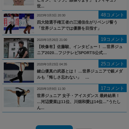
世...
48コメント
2023年3月3日 20:30
四大陸選手権王者の三浦佳生がリベンジ誓う
「世界ジュニアでは優勝を目指す」
19コメント
2020年3月26日 21:00
【映像有】佐藤駿、インタビュー！ …世界ジュ
ニア2020…フジテレビSPORTS公式…
25コメント
2020年3月23日 04:35
鍵山優真の武器とは！ …世界ジュニアで銀メダ
ルも「悔しさ忘れない」 …
17コメント
2020年3月9日 11:30
世界ジュニア 女子・アイスダンス 最終結果！
…河辺愛菜は11位、川畑和愛は14位…”うたし
ん...