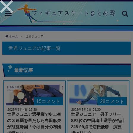
toggle
navigation
ホーム
世界ジュニア
世界ジュニアの記事一覧
最新記事
15コメント
28コメント
2025年3月4日 12:30
2025年3月2日 08:30
世界ジュニア選手権で史上初
世界ジュニア 男子フリー
の３連覇を果たした島田麻央
SP2位の中田璃士選手が合計
が凱旋帰国「今は自分の布団
248.99点で逆転優勝 演技
で寝たい」
後はリンク...