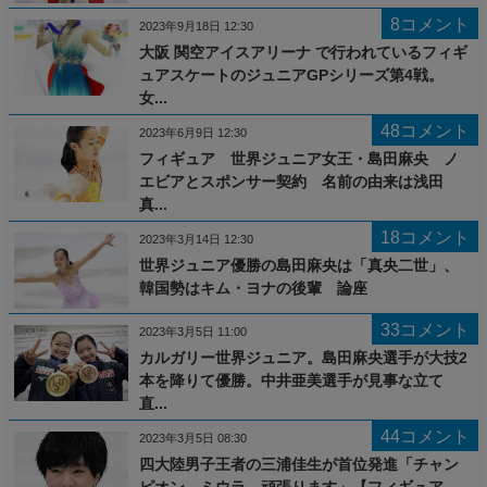
8コメント
2023年9月18日 12:30
大阪 関空アイスアリーナ で行われているフィギ
ュアスケートのジュニアGPシリーズ第4戦。
女...
48コメント
2023年6月9日 12:30
フィギュア 世界ジュニア女王・島田麻央 ノ
エビアとスポンサー契約 名前の由来は浅田
真...
18コメント
2023年3月14日 12:30
世界ジュニア優勝の島田麻央は「真央二世」、
韓国勢はキム・ヨナの後輩 論座
33コメント
2023年3月5日 11:00
カルガリー世界ジュニア。島田麻央選手が大技2
本を降りて優勝。中井亜美選手が見事な立て
直...
44コメント
2023年3月5日 08:30
四大陸男子王者の三浦佳生が首位発進「チャン
ピオン、ミウラ。頑張ります」【フィギュア