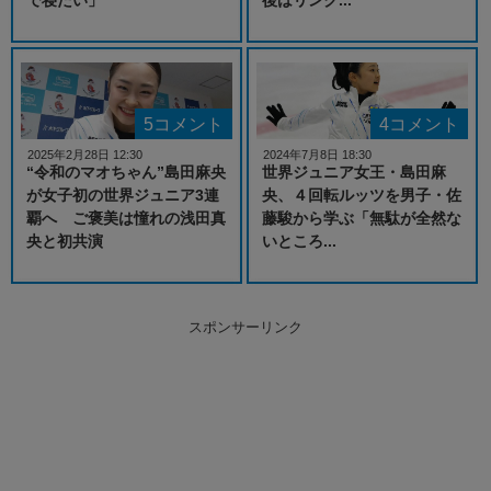
5コメント
4コメント
2025年2月28日 12:30
2024年7月8日 18:30
“令和のマオちゃん”島田麻央
世界ジュニア女王・島田麻
が女子初の世界ジュニア3連
央、４回転ルッツを男子・佐
覇へ ご褒美は憧れの浅田真
藤駿から学ぶ「無駄が全然な
央と初共演
いところ...
スポンサーリンク