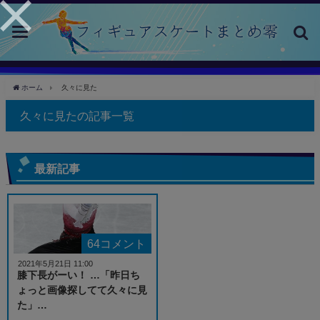
toggle
navigation
ホーム
久々に見た
久々に見たの記事一覧
最新記事
64コメント
2021年5月21日 11:00
膝下長がーい！ …「昨日ち
ょっと画像探してて久々に見
た」…