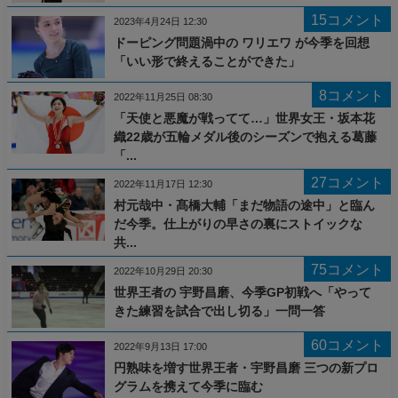
15コメント
2023年4月24日 12:30
ドーピング問題渦中の ワリエワ が今季を回想
「いい形で終えることができた」
8コメント
2022年11月25日 08:30
「天使と悪魔が戦ってて…」世界女王・坂本花
織22歳が五輪メダル後のシーズンで抱える葛藤
「...
27コメント
2022年11月17日 12:30
村元哉中・髙橋大輔「まだ物語の途中」と臨ん
だ今季。仕上がりの早さの裏にストイックな
共...
75コメント
2022年10月29日 20:30
世界王者の 宇野昌磨、今季GP初戦へ「やって
きた練習を試合で出し切る」一問一答
60コメント
2022年9月13日 17:00
円熟味を増す世界王者・宇野昌磨 三つの新プロ
グラムを携えて今季に臨む