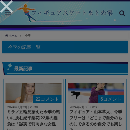
toggle
navigation
ホーム
今季
今季の記事一覧
最新記事
22コメント
6コメント
2024年7月23日 20:30
2024年7月8日 08:30
ミラノ五輪見据えた今季の戦
フィギュア・山本草太、今季
いに挑む紀平梨花 22歳の抱
フリーは「どこまで自分のも
負は「誠実で前向きな女性
のにできるのか自分でも楽し
に」
み」