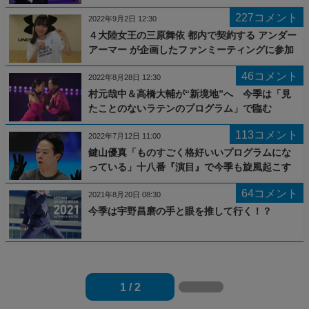
227コメント
2022年9月2日 12:30
４大陸女王の三原舞依 都内で契約する アンダー
アーマー が企画したファンミーティングに参加
46コメント
2022年8月28日 12:30
村元哉中＆高橋大輔が“新境地”へ 今季は「見
たことのないラテンのプログラム」で臨む
113コメント
2022年7月12日 11:00
鍵山優真「ものすごく格好いいプログラムにな
っている」十八番『演目』で今季も旋風起こす
64コメント
2021年8月20日 08:30
今季は宇野昌磨の手と眼を推して行く！？
1 / 2