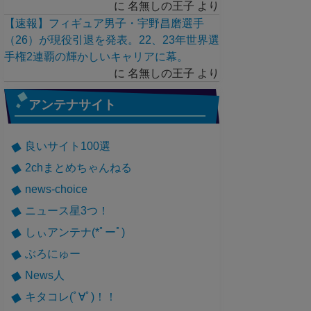
に
名無しの王子
より
【速報】フィギュア男子・宇野昌磨選手
（26）が現役引退を発表。22、23年世界選
手権2連覇の輝かしいキャリアに幕。
に
名無しの王子
より
アンテナサイト
良いサイト100選
2chまとめちゃんねる
news-choice
ニュース星3つ！
しぃアンテナ(*ﾟーﾟ)
ぶろにゅー
News人
キタコレ(ﾟ∀ﾟ)！！