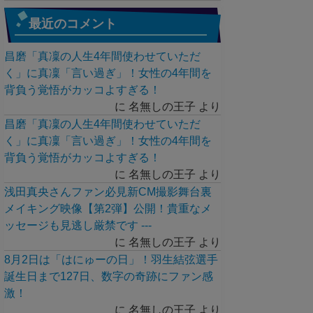
最近のコメント
昌磨「真凜の人生4年間使わせていただ
く」に真凜「言い過ぎ」！女性の4年間を
背負う覚悟がカッコよすぎる！
に
名無しの王子
より
昌磨「真凜の人生4年間使わせていただ
く」に真凜「言い過ぎ」！女性の4年間を
背負う覚悟がカッコよすぎる！
に
名無しの王子
より
浅田真央さんファン必見新CM撮影舞台裏
メイキング映像【第2弾】公開！貴重なメ
ッセージも見逃し厳禁です ---
に
名無しの王子
より
8月2日は「はにゅーの日」！羽生結弦選手
誕生日まで127日、数字の奇跡にファン感
激！
に
名無しの王子
より