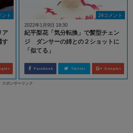
メント
24コメント
2022年1月9日 18:30
リア
紀平梨花「気分転換」で髪型チェン
麗す
ジ ダンサーの姉との２ショットに
「似てる」
ogle+
Facebook
Twitter
Google+
スポンサーリンク