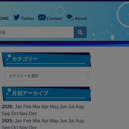
OME
Twitter
Contact
About
カテゴリー
月別アーカイブ
2026
:
Jan
Feb
Mar
Apr
May
Jun
Jul
Aug
Sep
Oct
Nov
Dec
2025
:
Jan
Feb
Mar
Apr
May
Jun
Jul
Aug
Sep
Oct
Nov
Dec