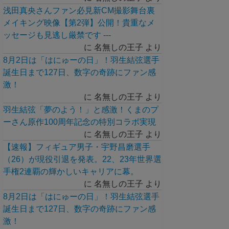
浅田真央さんファン必見新CM撮影舞台裏
メイキング映像【第2弾】公開！貴重なメ
ッセージも見逃し厳禁です ---
に
名無しの王子
より
8月2日は「はにゅーの日」！羽生結弦選手
誕生日まで127日、数字の奇跡にファン感
激！
に
名無しの王子
より
羽生結弦「夢のよう！」と感激！くまのプ
ーさん原作100周年記念の特別コラボ実現
に
名無しの王子
より
【速報】フィギュア男子・宇野昌磨選手
（26）が現役引退を発表。22、23年世界選
手権2連覇の輝かしいキャリアに幕。
に
名無しの王子
より
8月2日は「はにゅーの日」！羽生結弦選手
誕生日まで127日、数字の奇跡にファン感
激！