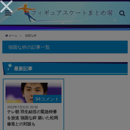
toggle
navigation
ホーム
強固な絆
強固な絆の記事一覧
最新記事
94コメント
2022年7月21日 20:30
テレ朝 羽生結弦の緊急特番
を放送 強固な絆 築いた松岡
修造との対談も