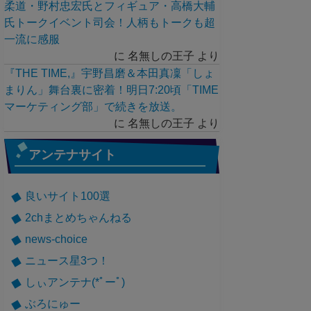
柔道・野村忠宏氏とフィギュア・高橋大輔
氏トークイベント司会！人柄もトークも超
一流に感服
に
名無しの王子
より
『THE TIME,』宇野昌磨＆本田真凜「しょ
まりん」舞台裏に密着！明日7:20頃「TIME
マーケティング部」で続きを放送。
に
名無しの王子
より
アンテナサイト
良いサイト100選
2chまとめちゃんねる
news-choice
ニュース星3つ！
しぃアンテナ(*ﾟーﾟ)
ぶろにゅー