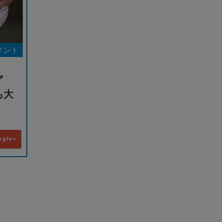
メント
ュア
も大
ogle+