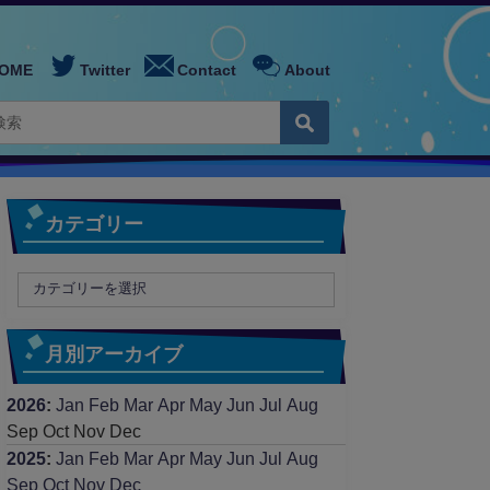
OME
Twitter
Contact
About
カテゴリー
月別アーカイブ
2026
:
Jan
Feb
Mar
Apr
May
Jun
Jul
Aug
Sep
Oct
Nov
Dec
2025
:
Jan
Feb
Mar
Apr
May
Jun
Jul
Aug
Sep
Oct
Nov
Dec