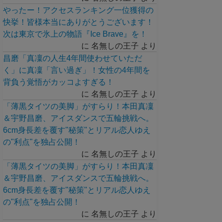
やったー！アクセスランキング一位獲得の
快挙！皆様本当にありがとうございます！
次は東京で氷上の物語『Ice Brave』を！
に
名無しの王子
より
昌磨「真凜の人生4年間使わせていただ
く」に真凜「言い過ぎ」！女性の4年間を
背負う覚悟がカッコよすぎる！
に
名無しの王子
より
「薄黒タイツの美脚」がすらり！本田真凜
＆宇野昌磨、アイスダンスで五輪挑戦へ。
6cm身長差を覆す"秘策"とリアル恋人ゆえ
の"利点"を独占公開！
に
名無しの王子
より
「薄黒タイツの美脚」がすらり！本田真凜
＆宇野昌磨、アイスダンスで五輪挑戦へ。
6cm身長差を覆す"秘策"とリアル恋人ゆえ
の"利点"を独占公開！
に
名無しの王子
より