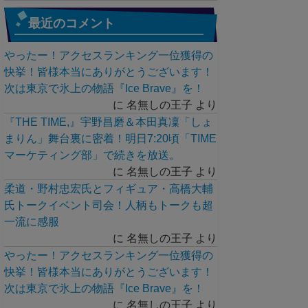
最近のコメント
やったー！アクセスランキング一位獲得の
快挙！皆様本当にありがとうございます！
次は東京で氷上の物語『Ice Brave』を！
に
名無しの王子
より
『THE TIME,』宇野昌磨＆本田真凜「しょ
まりん」舞台裏に密着！明日7:20頃「TIME
マーケティング部」で続きを放送。
に
名無しの王子
より
柔道・野村忠宏氏とフィギュア・高橋大輔
氏トークイベント司会！人柄もトークも超
一流に感服
に
名無しの王子
より
やったー！アクセスランキング一位獲得の
快挙！皆様本当にありがとうございます！
次は東京で氷上の物語『Ice Brave』を！
に
名無しの王子
より