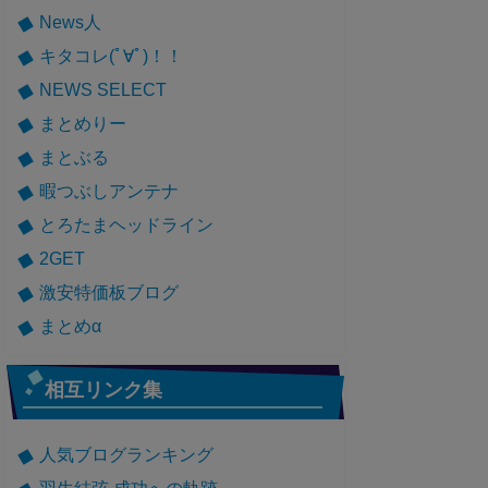
News人
キタコレ(ﾟ∀ﾟ)！！
NEWS SELECT
まとめりー
まとぶる
暇つぶしアンテナ
とろたまヘッドライン
2GET
激安特価板ブログ
まとめα
相互リンク集
人気ブログランキング
羽生結弦 成功への軌跡