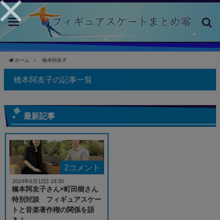
toggle
navigation
ホーム
橋本阿友子
橋本阿友子の記事一覧
最新記事
2コメント
2024年6月12日 18:30
橋本阿友子さん×町田樹さん
特別対談 フィギュアスケー
トと音楽著作権の関係を語
る！