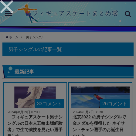
toggle
navigation
ホーム
男子シングル
男子シングルの記事一覧
最新記事
33コメント
26コメント
2024年8月29日 07:00
2024年5月7日 08:30
「フィギュアスケート男子シ
北京2022 の男子シングルで
ングルの日本人五輪出場経験
金メダルを獲得した ネイサ
者」で生で演技を見たい選手
ン・チェン選手のお誕生日
ランキ...
なんと、...