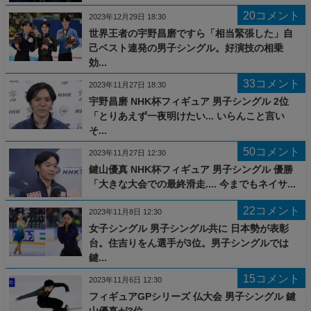
20コメント
2023年12月29日 18:30
世界王者の宇野昌磨ですら「相当緊張した」自
己ベスト連発の男子シングル。好演技の相乗
効...
33コメント
2023年11月27日 18:30
宇野昌磨 NHK杯フィギュア 男子シングル 2位
「とりあえず一夜明けたい... いらんこと言い
そ...
50コメント
2023年11月27日 12:30
鍵山優真 NHK杯フィギュア 男子シングル 優勝
「大きな大会での最終滑走.... 今までもネイサ...
22コメント
2023年11月8日 12:30
女子シングル 男子シングル共に 日本勢が表彰
台。住吉りをん選手が3位。男子シングルでは
鍵...
15コメント
2023年11月6日 12:30
フィギュアGPシリーズ 仏大会 男子シングル 鍵
山優真が3位