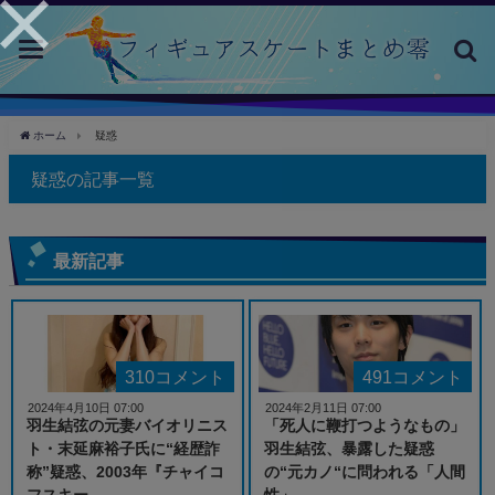
toggle
navigation
ホーム
疑惑
疑惑の記事一覧
最新記事
310コメント
491コメント
2024年4月10日 07:00
2024年2月11日 07:00
羽生結弦の元妻バイオリニス
「死人に鞭打つようなもの」
ト・末延麻裕子氏に“経歴詐
羽生結弦、暴露した疑惑
称”疑惑、2003年『チャイコ
の“元カノ“に問われる「人間
フスキー...
性」