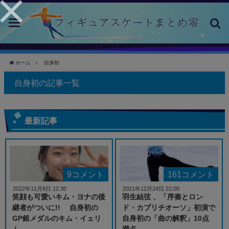
toggle
navigation
ホーム
自身初
自身初の記事一覧
最新記事
9コメント
161コメント
2022年11月8日 12:30
2021年12月24日 22:00
笑顔も可愛いキム・ヨナの後
羽生結弦 、「序奏とロン
継者がついに!! 自身初の
ド・カプリチオーソ」初演で
GP銀メダルのキム・イェリ
自身初の「曲の解釈」10点
ム
満点