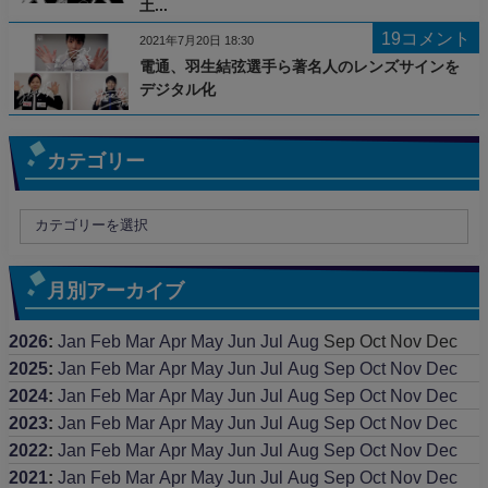
土...
19コメント
2021年7月20日 18:30
電通、羽生結弦選手ら著名人のレンズサインを
デジタル化
カテゴリー
月別アーカイブ
2026
:
Jan
Feb
Mar
Apr
May
Jun
Jul
Aug
Sep
Oct
Nov
Dec
2025
:
Jan
Feb
Mar
Apr
May
Jun
Jul
Aug
Sep
Oct
Nov
Dec
2024
:
Jan
Feb
Mar
Apr
May
Jun
Jul
Aug
Sep
Oct
Nov
Dec
2023
:
Jan
Feb
Mar
Apr
May
Jun
Jul
Aug
Sep
Oct
Nov
Dec
2022
:
Jan
Feb
Mar
Apr
May
Jun
Jul
Aug
Sep
Oct
Nov
Dec
2021
:
Jan
Feb
Mar
Apr
May
Jun
Jul
Aug
Sep
Oct
Nov
Dec