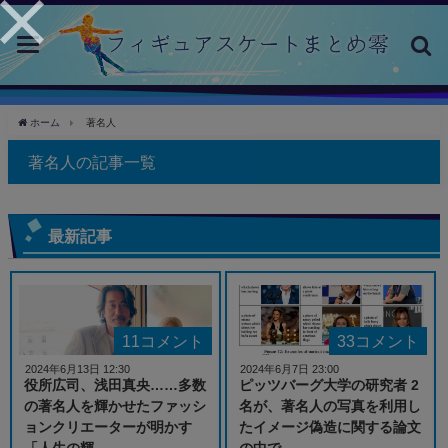
toggle
navigation
ホーム
著名人
著名人の記事一覧
最新記事
11コメント
33コメント
2024年6月13日 12:30
2024年6月7日 23:00
役所広司、浅田真央……多数
ピッツバーグ大学の研究者 2
の著名人を輝かせたファッシ
名が、著名人の写真を利用し
ョンクリエーターが明かす
たイメージ偽造に関する論文
「人生の輝...
の中で...