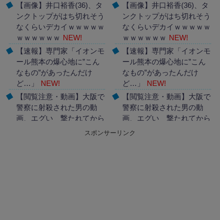
【画像】井口裕香(36)、タ
【画像】井口裕香(36)、タ
ンクトップがはち切れそう
ンクトップがはち切れそう
なくらいデカイｗｗｗｗｗ
なくらいデカイｗｗｗｗｗ
ｗｗｗｗｗｗ
NEW!
ｗｗｗｗｗｗ
NEW!
【速報】専門家「イオンモ
【速報】専門家「イオンモ
ール熊本の爆心地に”こん
ール熊本の爆心地に”こん
なもの”があったんだけ
なもの”があったんだけ
ど…」
NEW!
ど…」
NEW!
【閲覧注意・動画】大阪で
【閲覧注意・動画】大阪で
警察に射殺された男の動
警察に射殺された男の動
画、エグい 撃たれてから
画、エグい 撃たれてから
叫びながら苦しみもがいて
叫びながら苦しみもがいて
スポンサーリンク
死ぬ
NEW!
死ぬ
NEW!
Powered by livedoor 相互
Powered by livedoor 相互
RSS
RSS