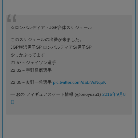
☆ロンバルディア・JGP合体スケジュール
このスケジュールの出番が来ました。
JGP横浜男子SP ロンバルディアSr男子SP
少しかぶってます
21:57～ジェイソン選手
22:02～宇野昌磨選手
22:05～友野一希選手
pic.twitter.com/daLiVsNquK
— おの フィギュアスケート情報 (@onoyuzu1)
2016年9月8
日