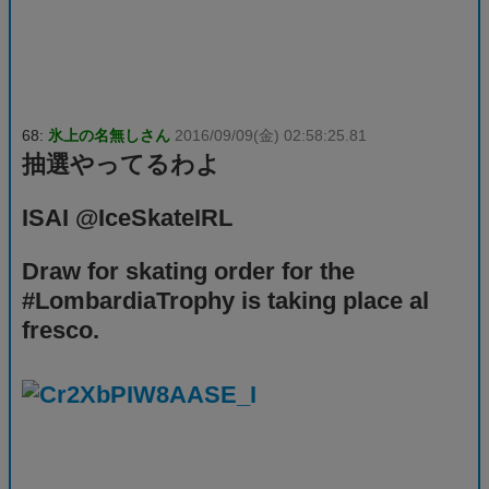
68:
氷上の名無しさん
2016/09/09(金) 02:58:25.81
抽選やってるわよ
ISAI @IceSkateIRL
Draw for skating order for the
#LombardiaTrophy is taking place al
fresco.