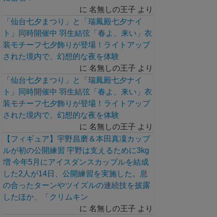
に
名無しの王子
より
「仙台七夕まつり」と「瑞鳳殿七夕ナイ
ト」同時開催中 羽生結弦「春よ、来い」衣
装モチーフ七夕飾りが登場！ライトアップ
された境内で、幻想的な夜を体験
に
名無しの王子
より
「仙台七夕まつり」と「瑞鳳殿七夕ナイ
ト」同時開催中 羽生結弦「春よ、来い」衣
装モチーフ七夕飾りが登場！ライトアップ
された境内で、幻想的な夜を体験
に
名無しの王子
より
【フィギュア】宇野昌磨＆本田真凜カップ
ルが初の公開練習 宇野は支えるために3kg
増 今年5月にアイスダンスカップルを結成
した2人が14日、公開練習を実施した。息
の合ったターンやツイズルの連続技を披露
したほか、「クリムキン
に
名無しの王子
より