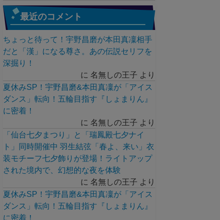
最近のコメント
ちょっと待って！宇野昌磨が本田真凜相手
だと「漢」になる尊さ。あの伝説セリフを
深掘り！
に
名無しの王子
より
夏休みSP！宇野昌磨&本田真凜が「アイス
ダンス」転向！五輪目指す『しょまりん』
に密着！
に
名無しの王子
より
「仙台七夕まつり」と「瑞鳳殿七夕ナイ
ト」同時開催中 羽生結弦「春よ、来い」衣
装モチーフ七夕飾りが登場！ライトアップ
された境内で、幻想的な夜を体験
に
名無しの王子
より
夏休みSP！宇野昌磨&本田真凜が「アイス
ダンス」転向！五輪目指す『しょまりん』
に密着！