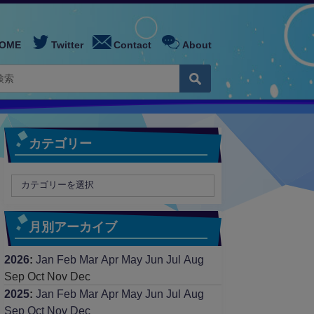
OME
Twitter
Contact
About
カテゴリー
月別アーカイブ
2026
:
Jan
Feb
Mar
Apr
May
Jun
Jul
Aug
Sep
Oct
Nov
Dec
2025
:
Jan
Feb
Mar
Apr
May
Jun
Jul
Aug
Sep
Oct
Nov
Dec