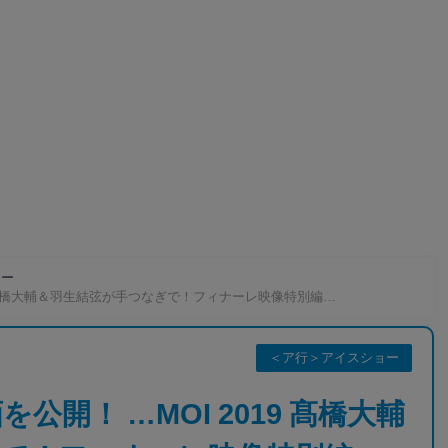
ョー
9 髙橋大輔＆羽生結弦が手つなぎで！フィナーレ映像特別編…
＜ア行＞アイスショー
開！ …MOI 2019 髙橋大輔