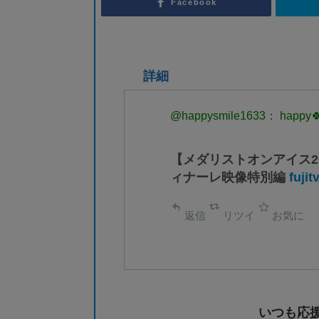
Facebook
詳細
@happysmile1633： happy
【メダリストオンアイス2
ィナーレ映像特別編
fujit
返信
リツイ
お気に
いつも応