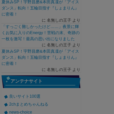
夏休みSP！宇野昌磨&本田真凜が「アイス
ダンス」転向！五輪目指す『しょまりん』
に密着！
に
名無しの王子
より
「すっごく難しかったけど……」夜景に輝
くお気に入りのEnergy！苦戦の末、奇跡の
一枚を激写！最高の思い出になりました
に
名無しの王子
より
夏休みSP！宇野昌磨&本田真凜が「アイス
ダンス」転向！五輪目指す『しょまりん』
に密着！
に
名無しの王子
より
アンテナサイト
良いサイト100選
2chまとめちゃんねる
news-choice