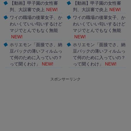
【動画】甲子園の女性審
【動画】甲子園の女性審
判、大誤審で炎上
NEW!
判、大誤審で炎上
NEW!
ワイの職場の後輩女子、か
ワイの職場の後輩女子、か
わいくていい匂いするけど
わいくていい匂いするけど
マジでとんでもなく無能
マジでとんでもなく無能
NEW!
NEW!
ホリエモン「面接でさ、納
ホリエモン「面接でさ、納
豆パックの薄いフィルムっ
豆パックの薄いフィルムっ
て何のために入っていの？
て何のために入っていの？
って聞くわけ」
NEW!
って聞くわけ」
NEW!
Powered by livedoor 相互
Powered by livedoor 相互
スポンサーリンク
RSS
RSS