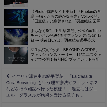
【Photon特設サイト更新】『Photonの系
譜 ー職人たちの静かなる光』Vol.5公開。
「国宝級」と絶賛された「羽生結弦 図屏
風」が寺院で放つ力強いエネルギー。そ
の真髄を深掘り。
まもなく8/7！羽生結弦選手公式YouTube
チャンネル開設4周年ファンと共に歩む軌
跡 --- 明後日8/7は、羽生結弦選手公式
YouTubeチャンネル開設4周年という記念
すべき日です！これまで素晴らしい演技
羽生結弦×グッチ「BEYOND WORDS」
やメッセージを届けてくれたチャンネル
ファッションストーリー、11/21エスクァ
に感謝の気持ちを込めて、一緒にお祝い
イアで公開！特別限定ブックレットも配
しませんか？
布。
イタリア滞在中の紀平梨花、「La Casa di
Cura Bonvicini」という理学療法やフィットネス
などを行う施設へ行った模様！ …過去にはダニ
エル・グラスルが施術を受ける様子も…