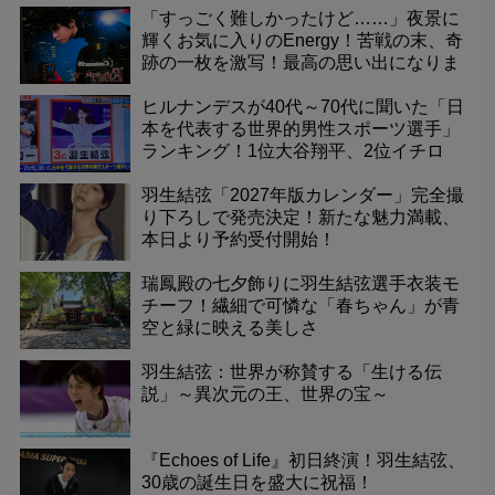
「すっごく難しかったけど……」夜景に
輝くお気に入りのEnergy！苦戦の末、奇
跡の一枚を激写！最高の思い出になりま
した
ヒルナンデスが40代～70代に聞いた「日
本を代表する世界的男性スポーツ選手」
ランキング！1位大谷翔平、2位イチロ
ー、そして3位に羽生結弦くんが選出！
羽生結弦「2027年版カレンダー」完全撮
り下ろしで発売決定！新たな魅力満載、
本日より予約受付開始！
瑞鳳殿の七夕飾りに羽生結弦選手衣装モ
チーフ！繊細で可憐な「春ちゃん」が青
空と緑に映える美しさ
羽生結弦：世界が称賛する「生ける伝
説」～異次元の王、世界の宝～
『Echoes of Life』初日終演！羽生結弦、
30歳の誕生日を盛大に祝福！