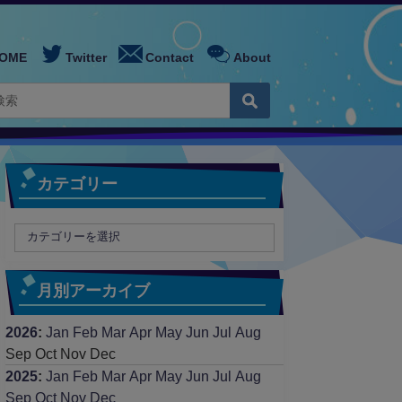
OME
Twitter
Contact
About
カテゴリー
月別アーカイブ
2026
:
Jan
Feb
Mar
Apr
May
Jun
Jul
Aug
Sep
Oct
Nov
Dec
2025
:
Jan
Feb
Mar
Apr
May
Jun
Jul
Aug
Sep
Oct
Nov
Dec