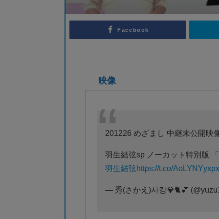
Facebook
映像
201226 めざまし 中継未公開映
羽生結弦sp ノーカット特別版 「Let m
羽生結弦
https://t.co/AoLYNYyxp
— 秀(さかえ)사캉💎🐈💕 (@yuzu