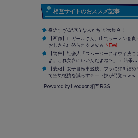
相互サイトのおススメ記事
身近すぎる“厄介な人たち”が大集合！
【画像】山ガールさん、山でラーメンを食
おじさんに怒られるｗｗｗ
NEW!
【警告】社会人「スムージーにキウイ皮ご
よ。これ美容にいいんだよね〜」→ 結果…
【悲報】女子自転車競技、ブラに綿を詰め
て空気抵抗を減らすチート技が発覚ｗｗｗ
Powered by livedoor 相互RSS