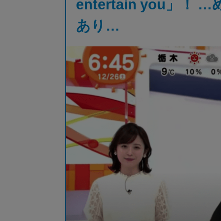
entertain you」
あり…