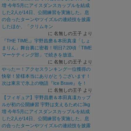
増 今年5月にアイスダンスカップルを結成
した2人が14日、公開練習を実施した。息
の合ったターンやツイズルの連続技を披露
したほか、「クリムキン
に
名無しの王子
より
『THE TIME,』宇野昌磨＆本田真凜「しょ
まりん」舞台裏に密着！明日7:20頃「TIME
マーケティング部」で続きを放送。
に
名無しの王子
より
やったー！アクセスランキング一位獲得の
快挙！皆様本当にありがとうございます！
次は東京で氷上の物語『Ice Brave』を！
に
名無しの王子
より
【フィギュア】宇野昌磨＆本田真凜カップ
ルが初の公開練習 宇野は支えるために3kg
増 今年5月にアイスダンスカップルを結成
した2人が14日、公開練習を実施した。息
の合ったターンやツイズルの連続技を披露