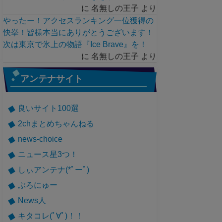
に
名無しの王子
より
やったー！アクセスランキング一位獲得の
快挙！皆様本当にありがとうございます！
次は東京で氷上の物語『Ice Brave』を！
に
名無しの王子
より
アンテナサイト
良いサイト100選
2chまとめちゃんねる
news-choice
ニュース星3つ！
しぃアンテナ(*ﾟーﾟ)
ぶろにゅー
News人
キタコレ(ﾟ∀ﾟ)！！