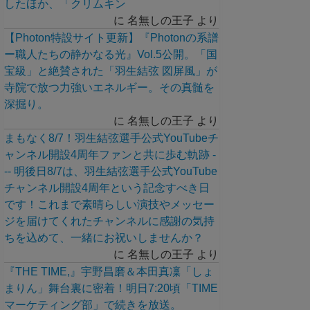
したほか、「クリムキン
に
名無しの王子
より
【Photon特設サイト更新】『Photonの系譜
ー職人たちの静かなる光』Vol.5公開。「国
宝級」と絶賛された「羽生結弦 図屏風」が
寺院で放つ力強いエネルギー。その真髄を
深掘り。
に
名無しの王子
より
まもなく8/7！羽生結弦選手公式YouTubeチ
ャンネル開設4周年ファンと共に歩む軌跡 -
-- 明後日8/7は、羽生結弦選手公式YouTube
チャンネル開設4周年という記念すべき日
です！これまで素晴らしい演技やメッセー
ジを届けてくれたチャンネルに感謝の気持
ちを込めて、一緒にお祝いしませんか？
に
名無しの王子
より
『THE TIME,』宇野昌磨＆本田真凜「しょ
まりん」舞台裏に密着！明日7:20頃「TIME
マーケティング部」で続きを放送。