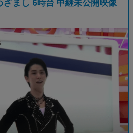
！ …めざまし 6時台 中継未公開映像