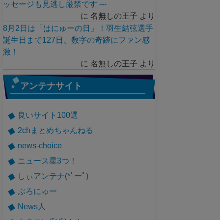
ッセージも見逃し厳禁です ---
に
名無しの王子
より
8月2日は「はにゅーの日」！羽生結弦選手
誕生日まで127日、数字の奇跡にファン感
激！
に
名無しの王子
より
アンテナサイト
良いサイト100選
2chまとめちゃんねる
news-choice
ニュース星3つ！
しぃアンテナ(*ﾟーﾟ)
ぶろにゅー
News人