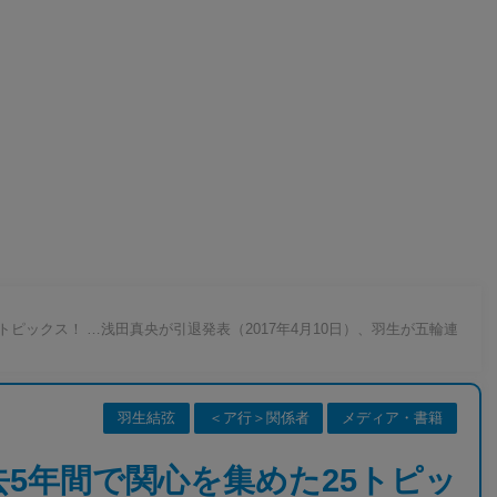
5トピックス！ …浅田真央が引退発表（2017年4月10日）、羽生が五輪連
羽生結弦
＜ア行＞関係者
メディア・書籍
過去5年間で関心を集めた25トピッ