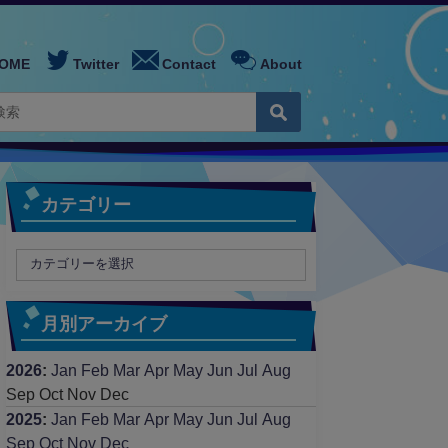
OME
Twitter
Contact
About
カテゴリー
月別アーカイブ
2026
:
Jan
Feb
Mar
Apr
May
Jun
Jul
Aug
Sep
Oct
Nov
Dec
2025
:
Jan
Feb
Mar
Apr
May
Jun
Jul
Aug
Sep
Oct
Nov
Dec