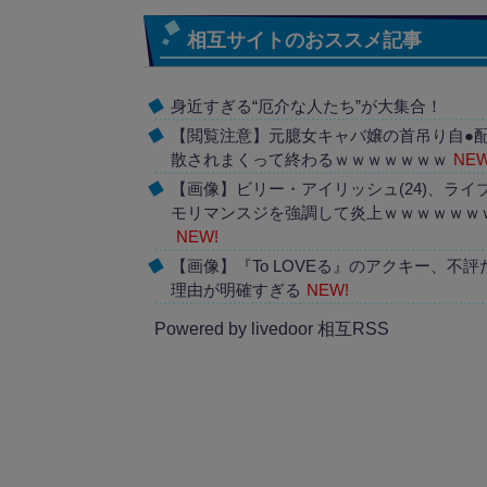
相互サイトのおススメ記事
身近すぎる“厄介な人たち”が大集合！
【閲覧注意】元臆女キャバ嬢の首吊り自●
散されまくって終わるｗｗｗｗｗｗｗ
NEW
【画像】ビリー・アイリッシュ(24)、ライ
モリマンスジを強調して炎上ｗｗｗｗｗｗ
NEW!
【画像】『To LOVEる』のアクキー、不評
理由が明確すぎる
NEW!
Powered by livedoor 相互RSS