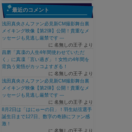
最近のコメント
浅田真央さんファン必見新CM撮影舞台裏
メイキング映像【第2弾】公開！貴重なメ
ッセージも見逃し厳禁です ---
に
名無しの王子
より
昌磨「真凜の人生4年間使わせていただ
く」に真凜「言い過ぎ」！女性の4年間を
背負う覚悟がカッコよすぎる！
に
名無しの王子
より
浅田真央さんファン必見新CM撮影舞台裏
メイキング映像【第2弾】公開！貴重なメ
ッセージも見逃し厳禁です ---
に
名無しの王子
より
8月2日は「はにゅーの日」！羽生結弦選手
誕生日まで127日、数字の奇跡にファン感
激！
に
名無しの王子
より