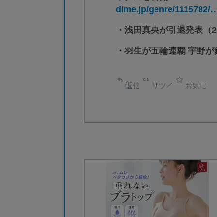
dime.jp/genre/1115782/
・浅田真央が引退発表（20
・羽生が五輪連覇 宇野が銀
返信
リツイ
お気に