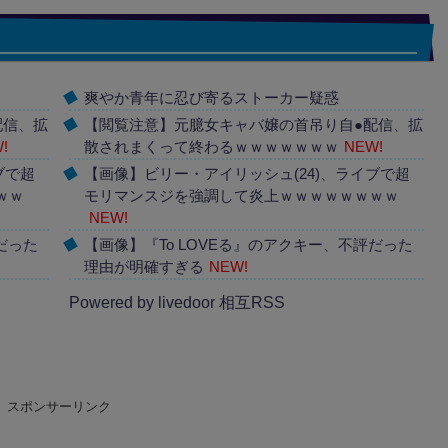
爽やか青年に忍び寄るストーカー疑惑
配信、拡
【閲覧注意】元臆女キャバ嬢の首吊り自●配信、拡
!
散されまくって終わるｗｗｗｗｗｗｗ
NEW!
ブで超
【画像】ビリー・アイリッシュ(24)、ライブで超
ｗｗ
モリマンスジを強調して炎上ｗｗｗｗｗｗｗｗ
NEW!
だった
【画像】『To LOVEる』のアクキー、不評だった
理由が明確すぎる
NEW!
Powered by livedoor 相互RSS
スポンサーリンク