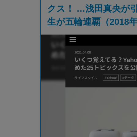
クス！ …浅田真央が引
生が五輪連覇（2018年