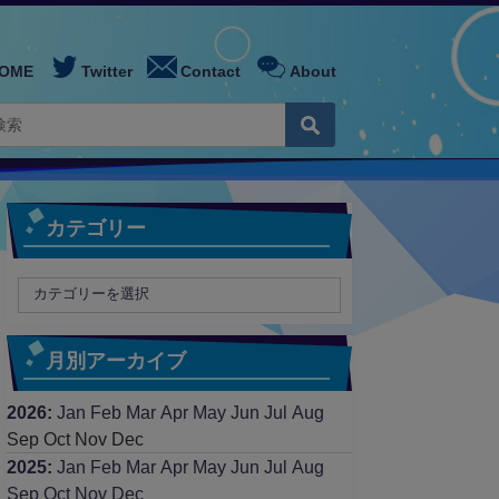
OME
Twitter
Contact
About
カテゴリー
月別アーカイブ
2026
:
Jan
Feb
Mar
Apr
May
Jun
Jul
Aug
Sep
Oct
Nov
Dec
2025
:
Jan
Feb
Mar
Apr
May
Jun
Jul
Aug
Sep
Oct
Nov
Dec