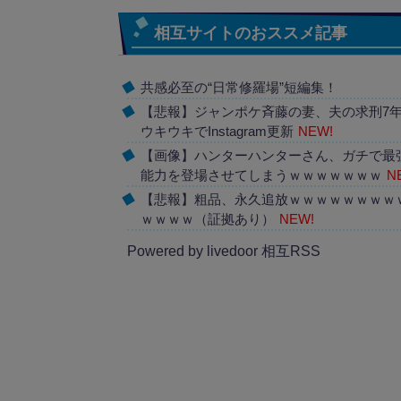
相互サイトのおススメ記事
共感必至の“日常修羅場”短編集！
【悲報】ジャンポケ斉藤の妻、夫の求刑7
ウキウキでInstagram更新
NEW!
【画像】ハンターハンターさん、ガチで最
能力を登場させてしまうｗｗｗｗｗｗｗ
N
【悲報】粗品、永久追放ｗｗｗｗｗｗｗｗ
ｗｗｗｗ（証拠あり）
NEW!
Powered by livedoor 相互RSS