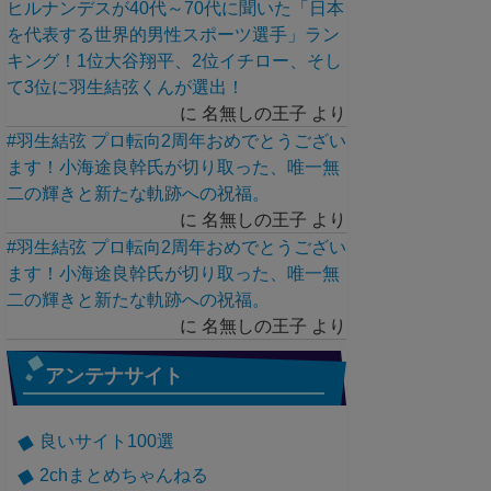
ヒルナンデスが40代～70代に聞いた「日本
を代表する世界的男性スポーツ選手」ラン
キング！1位大谷翔平、2位イチロー、そし
て3位に羽生結弦くんが選出！
に
名無しの王子
より
#羽生結弦 プロ転向2周年おめでとうござい
ます！小海途良幹氏が切り取った、唯一無
二の輝きと新たな軌跡への祝福。
に
名無しの王子
より
#羽生結弦 プロ転向2周年おめでとうござい
ます！小海途良幹氏が切り取った、唯一無
二の輝きと新たな軌跡への祝福。
に
名無しの王子
より
アンテナサイト
良いサイト100選
2chまとめちゃんねる