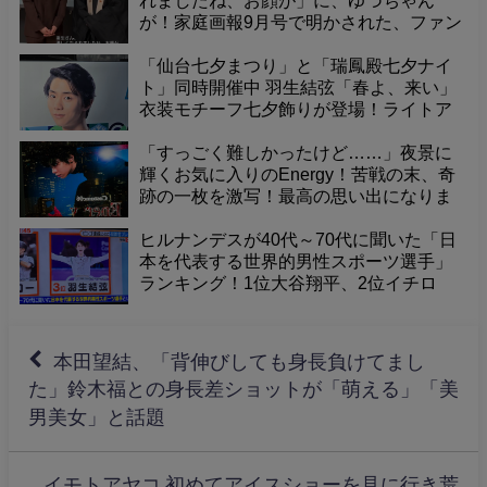
れましたね、お顔が」に、ゆづちゃん
が！家庭画報9月号で明かされた、ファン
悶絶の可愛すぎるエピソード
「仙台七夕まつり」と「瑞鳳殿七夕ナイ
ト」同時開催中 羽生結弦「春よ、来い」
衣装モチーフ七夕飾りが登場！ライトア
ップされた境内で、幻想的な夜を体験
「すっごく難しかったけど……」夜景に
輝くお気に入りのEnergy！苦戦の末、奇
跡の一枚を激写！最高の思い出になりま
した
ヒルナンデスが40代～70代に聞いた「日
本を代表する世界的男性スポーツ選手」
ランキング！1位大谷翔平、2位イチロ
ー、そして3位に羽生結弦くんが選出！
本田望結、「背伸びしても身長負けてまし
た」鈴木福との身長差ショットが「萌える」「美
男美女」と話題
イモトアヤコ 初めてアイスショーを見に行き荒