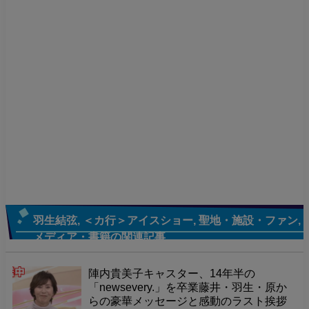
羽生結弦
,
＜カ行＞アイスショー
,
聖地・施設・ファン
,
メディア・書籍
の関連記事
陣内貴美子キャスター、14年半の
「newsevery.」を卒業藤井・羽生・原か
らの豪華メッセージと感動のラスト挨拶