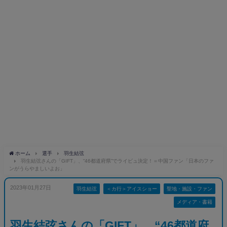
ホーム
選手
羽生結弦
羽生結弦さんの「GIFT」、“46都道府県”でライビュ決定！＝中国ファン「日本のファ
ンがうらやましいよお」
2023年01月27日
羽生結弦
＜カ行＞アイスショー
聖地・施設・ファン
メディア・書籍
羽生結弦さんの「GIFT」、“46都道府