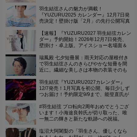
に涙
羽生結弦さんの魅力が満載！
『YUZURU2025 カレンダー』12月7日発
売決定！壁掛け版「2月」の先行公開写真
で、至福の毎日を先取りしませんか？9月
9日までの予約限定販売です！
【速報】『YUZURU2027 羽生結弦カレン
ダー』予約開始！2026年12月7日発売、
壁掛け・卓上版。アイスショー名場面＆
最新撮り下ろし、能登直氏撮影の珠玉の
一冊！予約者限定販売を見逃すな！
瑞鳳殿 七夕短冊展：雨天対応の屋根付き
で羽生結弦さんのきらびやかな短冊を間
近に。繊細な美しさは本物の衣装そのも
の！
羽生結弦『YUZURU2027カレンダー』
12/7発売！1月写真を初公開、毎日少しず
つお届け！予約限定9/9まで、能登直氏が
捉えた珠玉の一枚をお見逃しなく！
#羽生結弦 プロ転向2周年おめでとうござ
います！小海途良幹氏が切り取った、唯
一無二の輝きと新たな軌跡への祝福。
塩沼大阿闍梨の「羽生さん、優しくなら