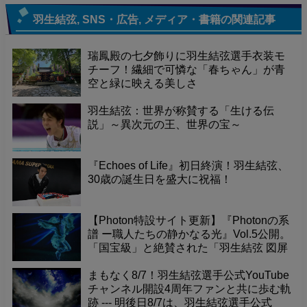
羽生結弦
,
SNS・広告
,
メディア・書籍
の関連記事
瑞鳳殿の七夕飾りに羽生結弦選手衣装モ
チーフ！繊細で可憐な「春ちゃん」が青
空と緑に映える美しさ
羽生結弦：世界が称賛する「生ける伝
説」～異次元の王、世界の宝～
『Echoes of Life』初日終演！羽生結弦、
30歳の誕生日を盛大に祝福！
【Photon特設サイト更新】『Photonの系
譜 ー職人たちの静かなる光』Vol.5公開。
「国宝級」と絶賛された「羽生結弦 図屏
風」が寺院で放つ力強いエネルギー。そ
の真髄を深掘り。
まもなく8/7！羽生結弦選手公式YouTube
チャンネル開設4周年ファンと共に歩む軌
跡 --- 明後日8/7は、羽生結弦選手公式