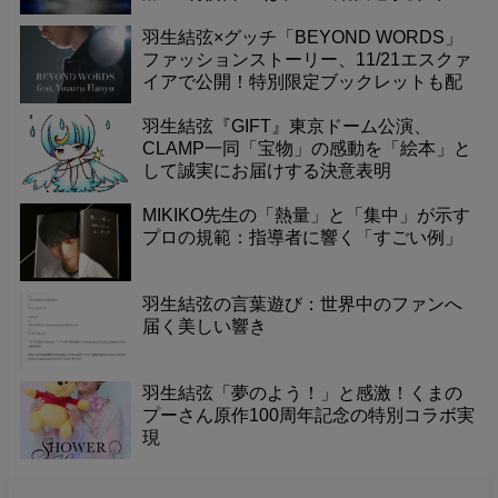
YouTubeチャンネル開設4周年という記念
すべき日です！これまで素晴らしい演技
羽生結弦×グッチ「BEYOND WORDS」
やメッセージを届けてくれたチャンネル
ファッションストーリー、11/21エスクァ
に感謝の気持ちを込めて、一緒にお祝い
イアで公開！特別限定ブックレットも配
しませんか？
布。
羽生結弦『GIFT』東京ドーム公演、
CLAMP一同「宝物」の感動を「絵本」と
して誠実にお届けする決意表明
MIKIKO先生の「熱量」と「集中」が示す
プロの規範：指導者に響く「すごい例」
羽生結弦の言葉遊び：世界中のファンへ
届く美しい響き
羽生結弦「夢のよう！」と感激！くまの
プーさん原作100周年記念の特別コラボ実
現