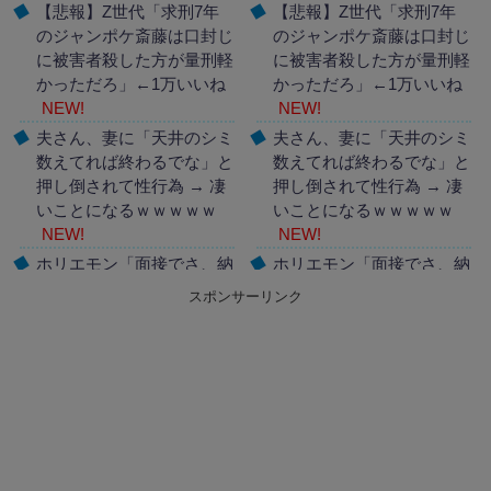
【悲報】Z世代「求刑7年
【悲報】Z世代「求刑7年
のジャンポケ斎藤は口封じ
のジャンポケ斎藤は口封じ
に被害者殺した方が量刑軽
に被害者殺した方が量刑軽
かっただろ」←1万いいね
かっただろ」←1万いいね
NEW!
NEW!
夫さん、妻に「天井のシミ
夫さん、妻に「天井のシミ
数えてれば終わるでな」と
数えてれば終わるでな」と
押し倒されて性行為 → 凄
押し倒されて性行為 → 凄
いことになるｗｗｗｗｗ
いことになるｗｗｗｗｗ
NEW!
NEW!
ホリエモン「面接でさ、納
ホリエモン「面接でさ、納
豆パックの薄いフィルムっ
豆パックの薄いフィルムっ
スポンサーリンク
て何のために入っていの？
て何のために入っていの？
って聞くわけ」
NEW!
って聞くわけ」
NEW!
Powered by livedoor 相互
Powered by livedoor 相互
RSS
RSS