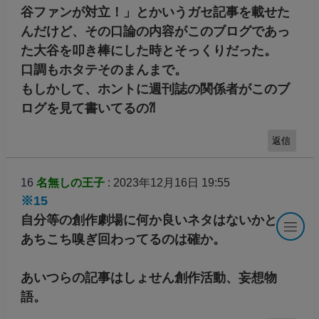
谷ファンが対立！」とかいうガセ記事を載せた
んだけど、その口論の内容がこのブログであっ
た大谷を叩き棒にした時とそっくりだった。
口調もホタテそのまんまで。
もしかして、ホントに週刊誌の関係者がこのブ
ログを見て書いてるの⁈
返信
16
名無しの王子
: 2023年12月16日 19:55
※15
自分等の創作劇場に何か良いネタはないかと、
あちこち嗅ぎ回わってるのは確か。
あいつらの記事はしょせん創作活動、妄想物
語。