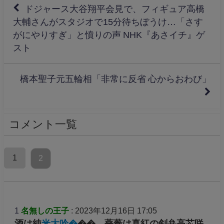
ドジャース大谷翔平会見で、フィギュア高橋
大輔さんがスタジオで15分待ちぼうけ…「さす
がにやりすぎ」と憤りの声 NHK『あさイチ』ゲ
スト
橋本聖子元五輪相「非常に反省 心からおわび」
コメント一覧
1
2
1
名無しの王子
: 2023年12月16日 17:05
酒は純
米大吟�
��、薔薇は真紅の剣弁高芯咲