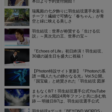
本日より予約受付開始！
瑞鳳殿の七夕飾りに羽生結弦選手衣装モ
チーフ！繊細で可憐な「春ちゃん」が青
空と緑に映える美しさ
羽生結弦：世界が称賛する「生ける伝
説」～異次元の王、世界の宝～
『Echoes of Life』初日終演！羽生結弦、
30歳の誕生日を盛大に祝福！
【Photon特設サイト更新】『Photonの系
譜 ー職人たちの静かなる光』Vol.5公開。
「国宝級」と絶賛された「羽生結弦 図屏
風」が寺院で放つ力強いエネルギー。そ
の真髄を深掘り。
まもなく8/7！羽生結弦選手公式YouTube
チャンネル開設4周年ファンと共に歩む軌
跡 --- 明後日8/7は、羽生結弦選手公式
YouTubeチャンネル開設4周年という記念
すべき日です！これまで素晴らしい演技
羽生結弦×グッチ「BEYOND WORDS」