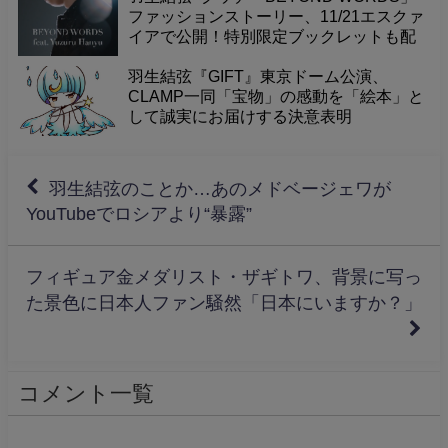
やメッセージを届けてくれたチャンネル
ファッションストーリー、11/21エスクァ
に感謝の気持ちを込めて、一緒にお祝い
イアで公開！特別限定ブックレットも配
しませんか？
布。
羽生結弦『GIFT』東京ドーム公演、
CLAMP一同「宝物」の感動を「絵本」と
して誠実にお届けする決意表明
羽生結弦のことか…あのメドベージェワが
YouTubeでロシアより“暴露”
フィギュア金メダリスト・ザギトワ、背景に写っ
た景色に日本人ファン騒然「日本にいますか？」
コメント一覧