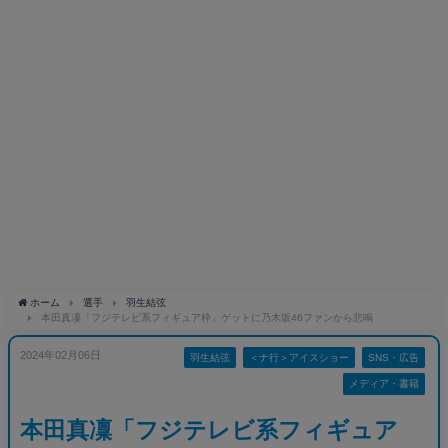
ホーム
選手
羽生結弦
本田真凜「フジテレビ系フィギュア枠」ゲットに乃木坂46ファンから悲鳴
2024年02月06日
羽生結弦
＜ナ行＞アイスショー
SNS・広告
メディア・書籍
本田真凜「フジテレビ系フィギュア