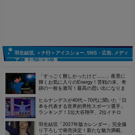
羽生結弦
,
＜ナ行＞アイスショー
,
SNS・広告
,
メディ
ア・書籍
の関連記事
「すっごく難しかったけど……」夜景に
輝くお気に入りのEnergy！苦戦の末、奇
跡の一枚を激写！最高の思い出になりま
した
ヒルナンデスが40代～70代に聞いた「日
本を代表する世界的男性スポーツ選手」
ランキング！1位大谷翔平、2位イチロ
ー、そして3位に羽生結弦くんが選出！
羽生結弦「2027年版カレンダー」完全撮
り下ろしで発売決定！新たな魅力満載、