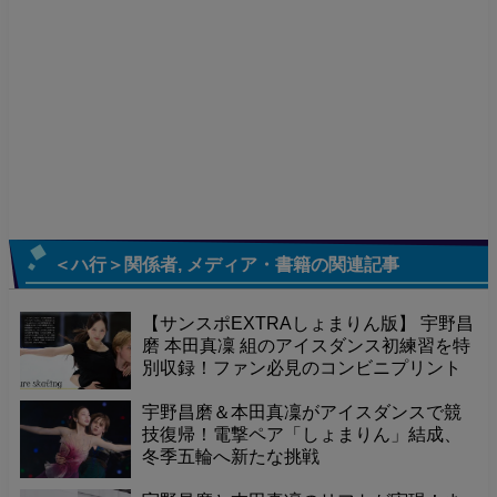
＜ハ行＞関係者
,
メディア・書籍
の関連記事
【サンスポEXTRAしょまりん版】 宇野昌
磨 本田真凜 組のアイスダンス初練習を特
別収録！ファン必見のコンビニプリント
が全4種発売！全国で簡単購入！
宇野昌磨＆本田真凜がアイスダンスで競
技復帰！電撃ペア「しょまりん」結成、
冬季五輪へ新たな挑戦