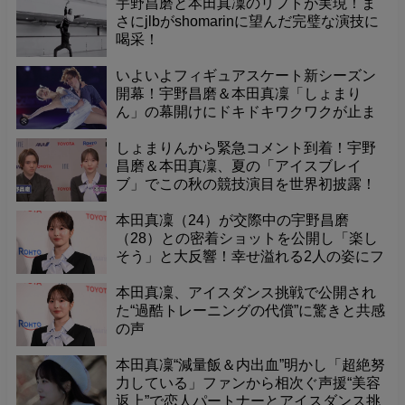
宇野昌磨と本田真凜のリフトが実現！ま
さにjlbがshomarinに望んだ完璧な演技に
喝采！
いよいよフィギュアスケート新シーズン
開幕！宇野昌磨＆本田真凜「しょまり
ん」の幕開けにドキドキワクワクが止ま
らない！怪我なく笑顔のシーズンを願う
エール
しょまりんから緊急コメント到着！宇野
昌磨＆本田真凜、夏の「アイスブレイ
ブ」でこの秋の競技演目を世界初披露！
本田真凜（24）が交際中の宇野昌磨
（28）との密着ショットを公開し「楽し
そう」と大反響！幸せ溢れる2人の姿にフ
ァンも歓喜。---
本田真凜、アイスダンス挑戦で公開され
た“過酷トレーニングの代償”に驚きと共感
の声
本田真凜“減量飯＆内出血”明かし「超絶努
力している」ファンから相次ぐ声援“美容
返上”で恋人パートナーとアイスダンス挑