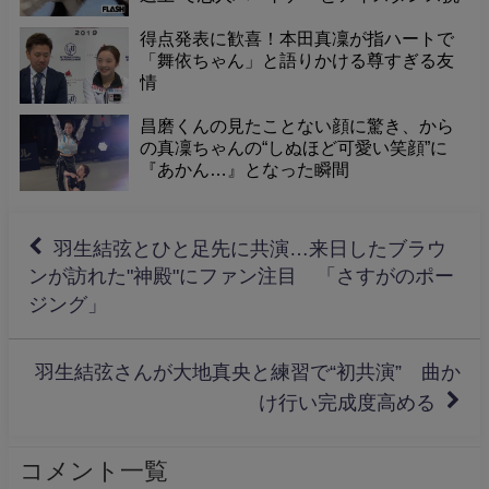
戦
得点発表に歓喜！本田真凜が指ハートで
「舞依ちゃん」と語りかける尊すぎる友
情
昌磨くんの見たことない顔に驚き、から
の真凜ちゃんの“しぬほど可愛い笑顔”に
『あかん…』となった瞬間
羽生結弦とひと足先に共演…来日したブラウ
ンが訪れた"神殿"にファン注目 「さすがのポー
ジング」
羽生結弦さんが大地真央と練習で“初共演” 曲か
け行い完成度高める
コメント一覧