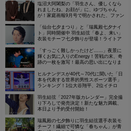
塩沼大阿闍梨の「羽生さん、優しくなら
れましたね、お顔が」に、ゆづちゃん
が！家庭画報9月号で明かされた、ファン
悶絶の可愛すぎるエピソード
「仙台七夕まつり」と「瑞鳳殿七夕ナイ
ト」同時開催中 羽生結弦「春よ、来い」
衣装モチーフ七夕飾りが登場！ライトア
ップされた境内で、幻想的な夜を体験
「すっごく難しかったけど……」夜景に
輝くお気に入りのEnergy！苦戦の末、奇
跡の一枚を激写！最高の思い出になりま
した
ヒルナンデスが40代～70代に聞いた「日
本を代表する世界的男性スポーツ選手」
ランキング！1位大谷翔平、2位イチロ
ー、そして3位に羽生結弦くんが選出！
羽生結弦「2027年版カレンダー」完全撮
り下ろしで発売決定！新たな魅力満載、
本日より予約受付開始！
瑞鳳殿の七夕飾りに羽生結弦選手衣装モ
チーフ！繊細で可憐な「春ちゃん」が青