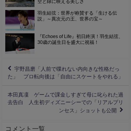
空と緑に映える美しさ
羽生結弦：世界が称賛する「生ける伝
説」～異次元の王、世界の宝～
『Echoes of Life』初日終演！羽生結弦、
30歳の誕生日を盛大に祝福！
宇野昌磨「人前で喋れない内向きな性格だっ
た」 プロ転向後は「自由にスケートをやれる」
本田真凜 ゲームで課金しすぎて母に叱られた過
去告白 人生初ディズニーシーでの「リアルプリ
ンセス」ショットも公開
コメント一覧