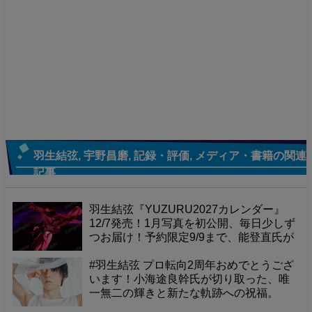
羽生結弦
,
宇野昌磨
,
記録・評価
,
メディア・書籍
の関連
記事
羽生結弦『YUZURU2027カレンダー』
12/7発売！1月写真を初公開、毎日少しず
つお届け！予約限定9/9まで、能登直氏が
捉えた珠玉の一枚をお見逃しなく！
#羽生結弦 プロ転向2周年おめでとうござ
います！小海途良幹氏が切り取った、唯
一無二の輝きと新たな軌跡への祝福。