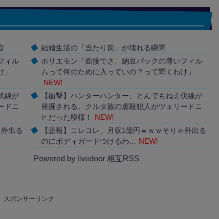
音
結婚生活の「当たり前」が壊れる瞬間
フィル
ホリエモン「面接でさ、納豆パックの薄いフィル
け」
ムって何のために入っていの？って聞くわけ」
NEW!
伏線が
【衝撃】ハンターハンター、とんでもねえ伏線が
ードニ
発掘される。クルタ族の虐殺犯人がツェリードニ
ヒだった模様！
NEW!
ゃ外出る
【悲報】コレコレ、月収1億円ｗｗｗそりゃ外出る
のにボディガードつけるわ…
NEW!
Powered by livedoor 相互RSS
スポンサーリンク