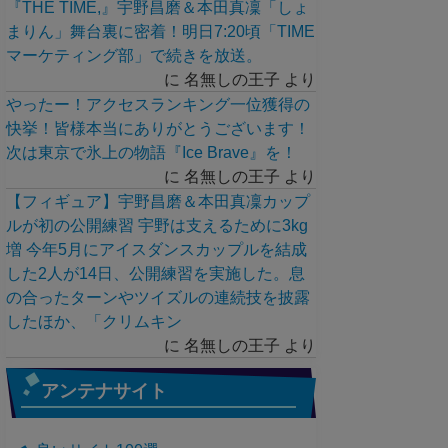
『THE TIME,』宇野昌磨＆本田真凜「しょ
まりん」舞台裏に密着！明日7:20頃「TIME
マーケティング部」で続きを放送。
に
名無しの王子
より
やったー！アクセスランキング一位獲得の
快挙！皆様本当にありがとうございます！
次は東京で氷上の物語『Ice Brave』を！
に
名無しの王子
より
【フィギュア】宇野昌磨＆本田真凜カップ
ルが初の公開練習 宇野は支えるために3kg
増 今年5月にアイスダンスカップルを結成
した2人が14日、公開練習を実施した。息
の合ったターンやツイズルの連続技を披露
したほか、「クリムキン
に
名無しの王子
より
アンテナサイト