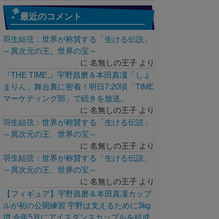
最近のコメント
羽生結弦：世界が称賛する「生ける伝説」
～異次元の王、世界の宝～
に
名無しの王子
より
『THE TIME,』宇野昌磨＆本田真凜「しょ
まりん」舞台裏に密着！明日7:20頃「TIME
マーケティング部」で続きを放送。
に
名無しの王子
より
羽生結弦：世界が称賛する「生ける伝説」
～異次元の王、世界の宝～
に
名無しの王子
より
羽生結弦：世界が称賛する「生ける伝説」
～異次元の王、世界の宝～
に
名無しの王子
より
【フィギュア】宇野昌磨＆本田真凜カップ
ルが初の公開練習 宇野は支えるために3kg
増 今年5月にアイスダンスカップルを結成