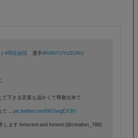
ート
#羽生結弦
選手
#HANYUYUZURU
に
えて下さる言葉も温かくて尊敬出来て
れて…
pic.twitter.com/6KiSwgEX3H
nocent and honest (@creation_788)