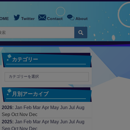
OME
Twitter
Contact
About
カテゴリー
月別アーカイブ
2026
:
Jan
Feb
Mar
Apr
May
Jun
Jul
Aug
Sep
Oct
Nov
Dec
2025
:
Jan
Feb
Mar
Apr
May
Jun
Jul
Aug
Sep
Oct
Nov
Dec