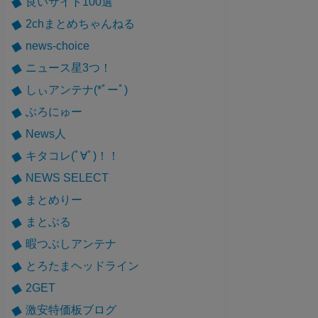
良いサイト100選
2chまとめちゃんねる
news-choice
ニュース星3つ！
しぃアンテナ(*ﾟーﾟ)
ぶろにゅー
News人
キタコレ(ﾟ∀ﾟ)！！
NEWS SELECT
まとめりー
まとぶる
暇つぶしアンテナ
とろたまヘッドライン
2GET
激安特価板ブログ