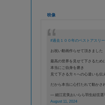
映像
#過去１００年のベストアスリ
お祝い動画作らせて頂きました
最高の世界を見せて下さるため
本当にご自身を磨き
見て下さる方々への心遣いも伝
だから本当に心打たれて動かさ
— 細江宏美おいらら羽生結弦選手します In
August 11, 2024