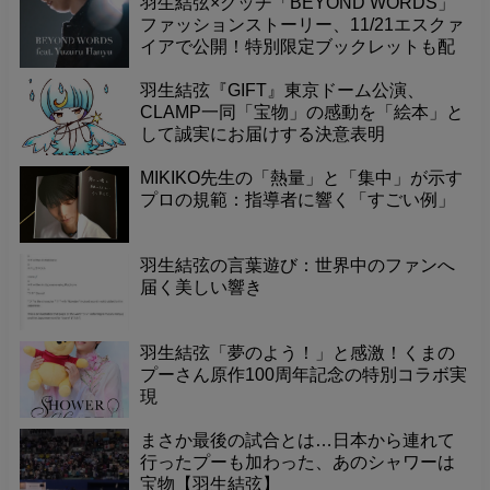
すべき日です！これまで素晴らしい演技
羽生結弦×グッチ「BEYOND WORDS」
やメッセージを届けてくれたチャンネル
ファッションストーリー、11/21エスクァ
に感謝の気持ちを込めて、一緒にお祝い
イアで公開！特別限定ブックレットも配
しませんか？
布。
羽生結弦『GIFT』東京ドーム公演、
CLAMP一同「宝物」の感動を「絵本」と
して誠実にお届けする決意表明
MIKIKO先生の「熱量」と「集中」が示す
プロの規範：指導者に響く「すごい例」
羽生結弦の言葉遊び：世界中のファンへ
届く美しい響き
羽生結弦「夢のよう！」と感激！くまの
プーさん原作100周年記念の特別コラボ実
現
まさか最後の試合とは…日本から連れて
行ったプーも加わった、あのシャワーは
宝物【羽生結弦】