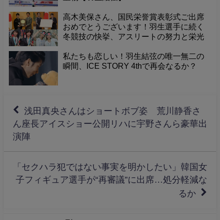
高木美保さん、国民栄誉賞表彰式ご出席
おめでとうございます！羽生選手に続く
冬競技の快挙、アスリートの努力と栄光
に敬意
私たちも恋しい！羽生結弦の唯一無二の
瞬間、ICE STORY 4thで再会なるか？
浅田真央さんはショートボブ姿 荒川静香さ
ん座長アイスショー公開リハに宇野さんら豪華出
演陣
「セクハラ犯ではない事実を明かしたい」韓国女
子フィギュア選手が“再審議”に出席…処分軽減な
るか