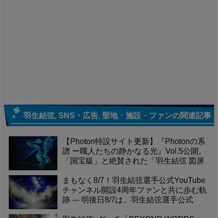
羽生結弦
,
SNS・広告
,
聖地・施設・ファン
の関連記事
【Photon特設サイト更新】『Photonの系
譜 ー職人たちの静かなる光』Vol.5公開。
「国宝級」と絶賛された「羽生結弦 図屏
風」が寺院で放つ力強いエネルギー。そ
の真髄を深掘り。
まもなく8/7！羽生結弦選手公式YouTube
チャンネル開設4周年ファンと共に歩む軌
跡 --- 明後日8/7は、羽生結弦選手公式
YouTubeチャンネル開設4周年という記念